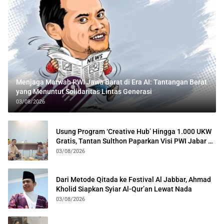
Menjaga Marwah PWI Jawa Barat di Era AI: Tantangan Berat
yang Menuntut Solidaritas Lintas Generasi
03/08/2026
Usung Program ‘Creative Hub’ Hingga 1.000 UKW
Gratis, Tantan Sulthon Paparkan Visi PWI Jabar di
Kota Bogor
03/08/2026
Dari Metode Qitada ke Festival Al Jabbar, Ahmad
Kholid Siapkan Syiar Al-Qur’an Lewat Nada
03/08/2026