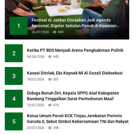
Festival Al Jabbar Disiapkan Jadi Agenda
1
Nasional, Digelar Sebulan Penuh di Kawasan
Masjid Raya Al Jabbar
26/07/2026
949
Ketika PT BDS Menjadi Arena Penghakiman Politik
2
04/08/2026
640
Kasasi Ditolak, Eks Kepsek MI Al Gozali Dieksekusi
3
18/07/2026
507
Diduga Bunuh Diri, Kepala SPPG Asal Kabupaten
4
Bandung Tinggalkan Surat Permohonan Maaf
13/07/2026
479
Ketua Umum Persit KCK Tinjau Jembatan Perintis
5
Garuda II, Sebut Simbol Kebersamaan TNI dan Rakyat
20/07/2026
398