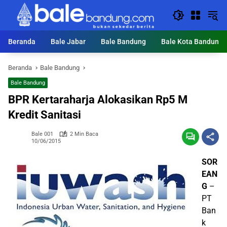
Langsung
ke
konten
Beranda
Bale Jabar
Bale Bandung
Bale Kota Bandung
Beranda
Bale Bandung
Bale Bandung
BPR Kertaraharja Alokasikan Rp5 M
Kredit Sanitasi
Bale 001
2 Min Baca
10/06/2015
SOR
EAN
G
–
PT
Ban
k