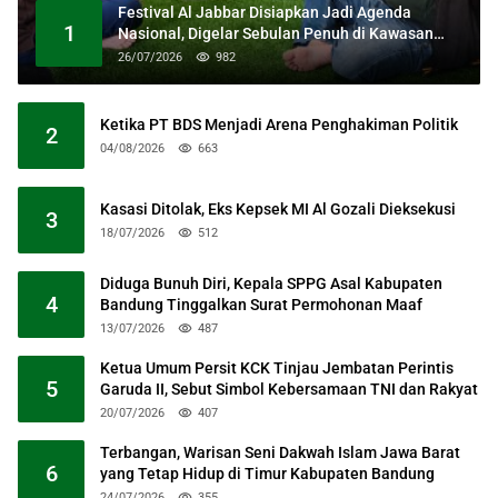
Festival Al Jabbar Disiapkan Jadi Agenda
1
Nasional, Digelar Sebulan Penuh di Kawasan
Masjid Raya Al Jabbar
26/07/2026
982
Ketika PT BDS Menjadi Arena Penghakiman Politik
2
04/08/2026
663
Kasasi Ditolak, Eks Kepsek MI Al Gozali Dieksekusi
3
18/07/2026
512
Diduga Bunuh Diri, Kepala SPPG Asal Kabupaten
4
Bandung Tinggalkan Surat Permohonan Maaf
13/07/2026
487
Ketua Umum Persit KCK Tinjau Jembatan Perintis
5
Garuda II, Sebut Simbol Kebersamaan TNI dan Rakyat
20/07/2026
407
Terbangan, Warisan Seni Dakwah Islam Jawa Barat
6
yang Tetap Hidup di Timur Kabupaten Bandung
24/07/2026
355