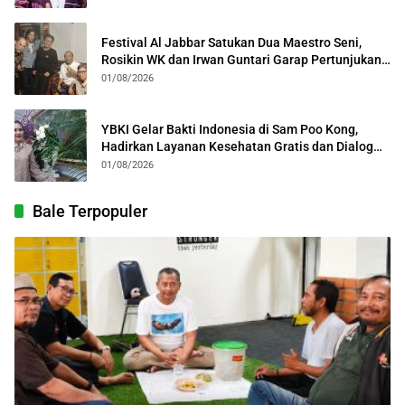
Festival Al Jabbar Satukan Dua Maestro Seni,
Rosikin WK dan Irwan Guntari Garap Pertunjukan
Kolosal
01/08/2026
YBKI Gelar Bakti Indonesia di Sam Poo Kong,
Hadirkan Layanan Kesehatan Gratis dan Dialog
Kebangsaan
01/08/2026
Bale Terpopuler