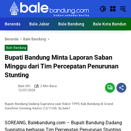
Langsung
ke
konten
Beranda
Bale Jabar
Bale Bandung
Bale Kota Bandung
Beranda
Bale Bandung
Bale Bandung
Bupati Bandung Minta Laporan Saban
Minggu dari Tim Percepatan Penurunan
Stunting
Bale 001
2 Min Baca
12/07/2024
Bupati Bandung Dadang Supriatna saat Rakor TPPS Kab Bandung di Grand
Sunshine Soreang, Kamis (12/7/24). by bale1
SOREANG, Balebandung.com – Bupati Bandung Dadang
Supriatna berharap Tim Percepatan Penurunan Stunting