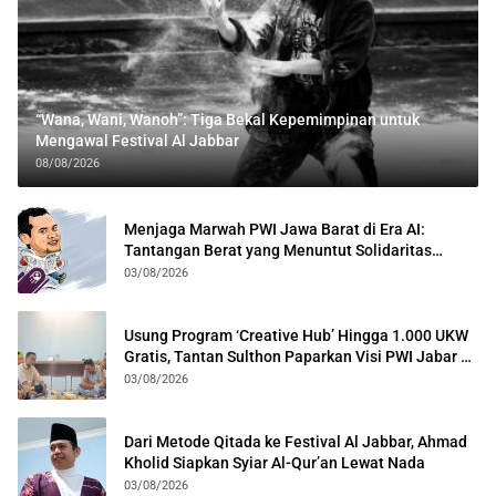
“Wana, Wani, Wanoh”: Tiga Bekal Kepemimpinan untuk
Mengawal Festival Al Jabbar
08/08/2026
Menjaga Marwah PWI Jawa Barat di Era AI:
Tantangan Berat yang Menuntut Solidaritas
Lintas Generasi
03/08/2026
Usung Program ‘Creative Hub’ Hingga 1.000 UKW
Gratis, Tantan Sulthon Paparkan Visi PWI Jabar di
Kota Bogor
03/08/2026
Dari Metode Qitada ke Festival Al Jabbar, Ahmad
Kholid Siapkan Syiar Al-Qur’an Lewat Nada
03/08/2026