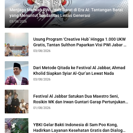
Menjaga Marwah PWI Jawa Barat di Era AI: Tantangan Berat
yang Menuntut Solidaritas Lintas Generasi
03/08/2026
Usung Program ‘Creative Hub’ Hingga 1.000 UKW
Gratis, Tantan Sulthon Paparkan Visi PWI Jabar di
Kota Bogor
03/08/2026
Dari Metode Qitada ke Festival Al Jabbar, Ahmad
Kholid Siapkan Syiar Al-Qur’an Lewat Nada
03/08/2026
Festival Al Jabbar Satukan Dua Maestro Seni,
Rosikin WK dan Irwan Guntari Garap Pertunjukan
Kolosal
01/08/2026
YBKI Gelar Bakti Indonesia di Sam Poo Kong,
Hadirkan Layanan Kesehatan Gratis dan Dialog