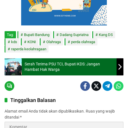
Tag:
Bupati Bandung
Dadang Supriatna
Kang DS
kds
KONI
Olahraga
perda olahraga
raperda keolahragaan
Serah Terima PSU TCI, Bupati KDS: Jangan
Hambat Hak Warga
Tinggalkan Balasan
Alamat email Anda tidak akan dipublikasikan.
Ruas yang wajib
ditandai
*