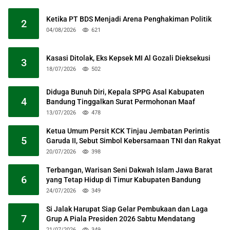
Ketika PT BDS Menjadi Arena Penghakiman Politik
2
04/08/2026
621
Kasasi Ditolak, Eks Kepsek MI Al Gozali Dieksekusi
3
18/07/2026
502
Diduga Bunuh Diri, Kepala SPPG Asal Kabupaten
4
Bandung Tinggalkan Surat Permohonan Maaf
13/07/2026
478
Ketua Umum Persit KCK Tinjau Jembatan Perintis
5
Garuda II, Sebut Simbol Kebersamaan TNI dan Rakyat
20/07/2026
398
Terbangan, Warisan Seni Dakwah Islam Jawa Barat
6
yang Tetap Hidup di Timur Kabupaten Bandung
24/07/2026
349
Si Jalak Harupat Siap Gelar Pembukaan dan Laga
7
Grup A Piala Presiden 2026 Sabtu Mendatang
21/07/2026
349