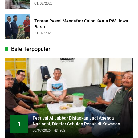
Kebangsaan
01/08/2026
Tantan Resmi Mendaftar Calon Ketua PWI Jawa
Barat
31/07/2026
Bale Terpopuler
Festival Al Jabbar Disiapkan Jadi Agenda
1
Nasional, Digelar Sebulan Penuh di Kawasan
Masjid Raya Al Jabbar
26/07/2026
932