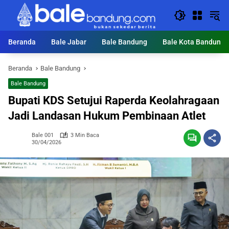
Langsung
ke
konten
Beranda
Bale Jabar
Bale Bandung
Bale Kota Bandung
Beranda
Bale Bandung
Bale Bandung
Bupati KDS Setujui Raperda Keolahragaan
Jadi Landasan Hukum Pembinaan Atlet
Bale 001
3 Min Baca
30/04/2026