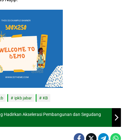
kb
ipkb jabar
KB
ng Hadirkan Akselerasi Pembangunan dan Segudang