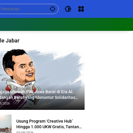
le Jabar
jaga Marwah PWI Jawa Barat di Era AI:
tangan Berat yang Menuntut Solidaritas
tas Generasi
8/2026
Usung Program ‘Creative Hub’
Hingga 1.000 UKW Gratis, Tantan
Sulthon Paparkan Visi PWI Jabar di
03/08/2026