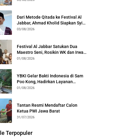
Kota Bogor
Dari Metode Qitada ke Festival Al
Jabbar, Ahmad Kholid Siapkan Syiar
Al-Qur’an Lewat Nada
03/08/2026
Festival Al Jabbar Satukan Dua
Maestro Seni, Rosikin WK dan Irwan
Guntari Garap Pertunjukan Kolosal
01/08/2026
YBKI Gelar Bakti Indonesia di Sam
Poo Kong, Hadirkan Layanan
Kesehatan Gratis dan Dialog
01/08/2026
Kebangsaan
Tantan Resmi Mendaftar Calon
Ketua PWI Jawa Barat
31/07/2026
le Terpopuler