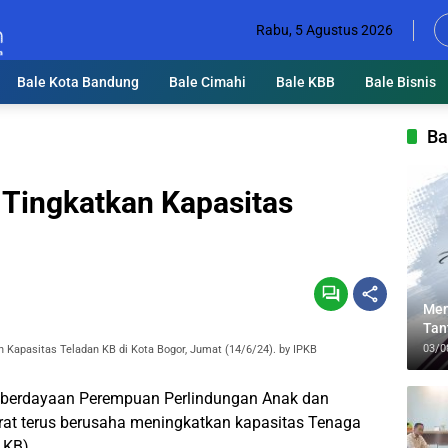
Rabu, 5 Agustus 2026
Bale Kota Bandung
Bale Cimahi
Bale KBB
Bale Bisnis
Ba
Tingkatkan Kapasitas
Men
Tan
Lin
03/0
n Kapasitas Teladan KB di Kota Bogor, Jumat (14/6/24). by IPKB
berdayaan Perempuan Perlindungan Anak dan
at terus berusaha meningkatkan kapasitas Tenaga
 KB).