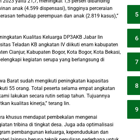
n 2023 yaitu 21,7, meningkat 1,5 persen dibanding
nan anak (4.599 dispensasi), tingginya perceraian
5
kerasan terhadap perempuan dan anak (2.819 kasus),”
ningkatan Kualitas Keluarga DP3AKB Jabar Iin
6
sitas Teladan KB angkatan IV diikuti enam kabupaten
ten Cianjur, Kabupaten Bogor, Kota Bogor, Kota Bekasi,
elengkapi kegiatan serupa yang berlangsung di
7
awa Barat sudah mengikuti peningkatan kapasitas
8
iikuti 55 orang. Total peserta selama empat angkatan
kami lakukan secara rutin setiap tahun. Tujuannya
 kualitas kinerja,” terang Iin.
9
ecara khusus mendapat pembekalan mengenai
atan tribina di tingkat desa. Juga ada optimalisasi
ogram pembangunan keluarga, kependudukan dan
eri lainnya berupa teknik penulisan sederhana untuk