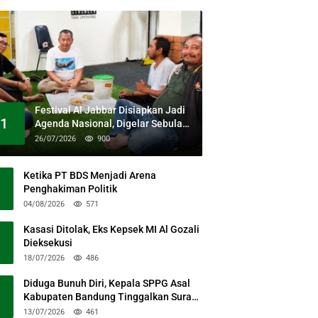
Festival Al Jabbar Disiapkan Jadi
1
Agenda Nasional, Digelar Sebulan
Penuh di Kawasan Masjid Raya Al
26/07/2026
900
Jabbar
Ketika PT BDS Menjadi Arena
Penghakiman Politik
04/08/2026
571
Kasasi Ditolak, Eks Kepsek MI Al Gozali
Dieksekusi
18/07/2026
486
Diduga Bunuh Diri, Kepala SPPG Asal
Kabupaten Bandung Tinggalkan Surat
Permohonan Maaf
13/07/2026
461