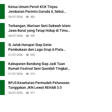
Ketua Umum Persit KCK Tinjau
Jembatan Perintis Garuda II, Sebut
Simbol Kebersamaan TNI dan Rakyat
20/07/2026
382
Terbangan, Warisan Seni Dakwah Islam
Jawa Barat yang Tetap Hidup di Timur
Kabupaten Bandung
24/07/2026
335
Si Jalak Harupat Siap Gelar
Pembukaan dan Laga Grup A Piala
Presiden 2026 Sabtu Mendatang
21/07/2026
335
Kabupaten Bandung Siap Jadi Tuan
Rumah Festival Seni Qasidah Tingkat
Nasional
31/07/2026
319
BPJS Kesehatan Permudah Pelunasan
Tunggakan JKN Lewat REHAB 3.0
20/07/2026
317