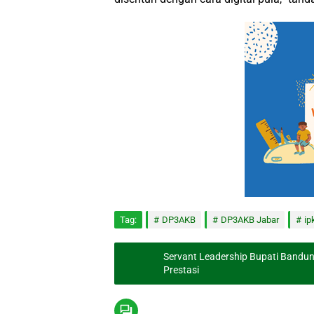
Tag:
DP3AKB
DP3AKB Jabar
ip
Servant Leadership Bupati Bandu
Prestasi