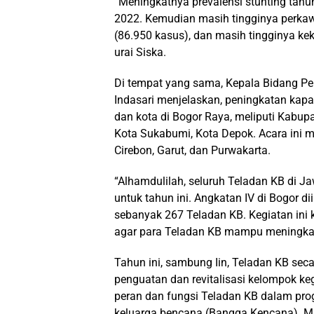
“Meningkatnya prevalensi stunting tahu
2022. Kemudian masih tingginya perkawi
(86.950 kasus), dan masih tingginya ke
urai Siska.
Di tempat yang sama, Kepala Bidang Pe
Indasari menjelaskan, peningkatan kapa
dan kota di Bogor Raya, meliputi Kabupa
Kota Sukabumi, Kota Depok. Acara ini m
Cirebon, Garut, dan Purwakarta.
“Alhamdulilah, seluruh Teladan KB di J
untuk tahun ini. Angkatan IV di Bogor d
sebanyak 267 Teladan KB. Kegiatan ini 
agar para Teladan KB mampu meningkatkan
Tahun ini, sambung Iin, Teladan KB s
penguatan dan revitalisasi kelompok kegi
peran dan fungsi Teladan KB dalam pr
keluarga bencana (Bangga Kencana). Mat