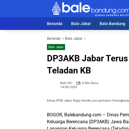
Langsung
ke
konten
Beranda
Bale Jabar
Bale Bandung
Beranda
Bale Jabar
Bale Jabar
DP3AKB Jabar Terus 
Teladan KB
Bale 001
4 Min Baca
14/06/2024
Ketua IPKB Jabar Najip Hendra jasi pemateri Peningkata
BOGOR, Balebandung.com – Dinas Pem
Keluarga Berencana (DP3AKB) Jawa Bar
Lapangan Keluarga Berencana (Teladan