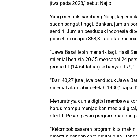
jiwa pada 2023,” sebut Najip.
Yang menarik, sambung Najip, kepemilika
sudah sangat tinggi. Bahkan, jumlah po
sendiri. Jumlah penduduk Indonesia dipe
ponsel mencapai 353,3 juta atau mencap
“Jawa Barat lebih menarik lagi. Hasi
milenial berusia 20-35 mencapai 24 perse
produktif (14-64 tahun) sebanyak 179,1 
“Dari 48,27 juta jiwa penduduk Jawa Bar
milenial atau lahir setelah 1980,” papar 
Menurutnya, dunia digital membawa kon
harus mampu menjadikan media digital,
efektif. Pesan-pesan program maupun pra
“Kelompok sasaran program kita makin dig
disentuh dengan cara digital pula,” tand