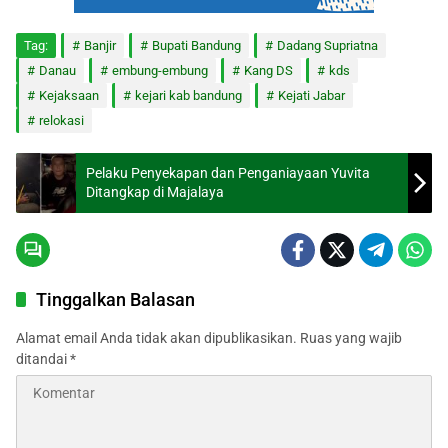
Tag:
Banjir
Bupati Bandung
Dadang Supriatna
Danau
embung-embung
Kang DS
kds
Kejaksaan
kejari kab bandung
Kejati Jabar
relokasi
Pelaku Penyekapan dan Penganiayaan Yuvita
Ditangkap di Majalaya
Tinggalkan Balasan
Alamat email Anda tidak akan dipublikasikan.
Ruas yang wajib
ditandai
*