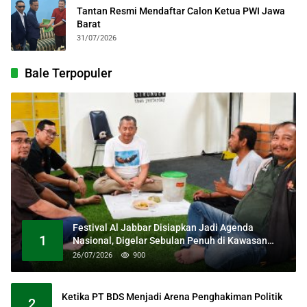
Tantan Resmi Mendaftar Calon Ketua PWI Jawa
Barat
31/07/2026
Bale Terpopuler
Festival Al Jabbar Disiapkan Jadi Agenda
1
Nasional, Digelar Sebulan Penuh di Kawasan
Masjid Raya Al Jabbar
26/07/2026
900
Ketika PT BDS Menjadi Arena Penghakiman Politik
2