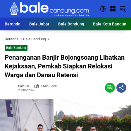
Langsung
ke
konten
Beranda
Bale Jabar
Bale Bandung
Bale Kota Bandung
Beranda
Bale Bandung
Bale Bandung
Penanganan Banjir Bojongsoang Libatkan
Kejaksaan, Pemkab Siapkan Relokasi
Warga dan Danau Retensi
Bale 001
3 Min Baca
23/06/2026