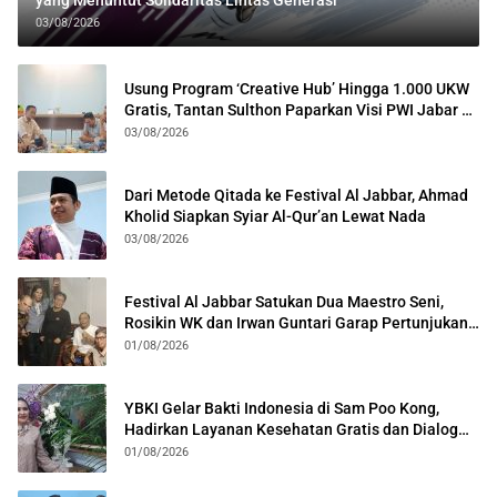
yang Menuntut Solidaritas Lintas Generasi
03/08/2026
Usung Program ‘Creative Hub’ Hingga 1.000 UKW
Gratis, Tantan Sulthon Paparkan Visi PWI Jabar di
Kota Bogor
03/08/2026
Dari Metode Qitada ke Festival Al Jabbar, Ahmad
Kholid Siapkan Syiar Al-Qur’an Lewat Nada
03/08/2026
Festival Al Jabbar Satukan Dua Maestro Seni,
Rosikin WK dan Irwan Guntari Garap Pertunjukan
Kolosal
01/08/2026
YBKI Gelar Bakti Indonesia di Sam Poo Kong,
Hadirkan Layanan Kesehatan Gratis dan Dialog
Kebangsaan
01/08/2026