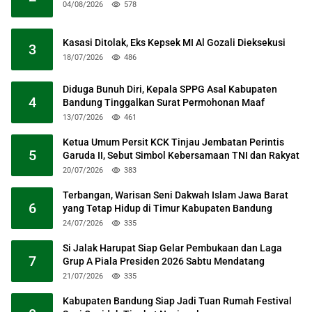
04/08/2026
578
Kasasi Ditolak, Eks Kepsek MI Al Gozali Dieksekusi
3
18/07/2026
486
Diduga Bunuh Diri, Kepala SPPG Asal Kabupaten
4
Bandung Tinggalkan Surat Permohonan Maaf
13/07/2026
461
Ketua Umum Persit KCK Tinjau Jembatan Perintis
5
Garuda II, Sebut Simbol Kebersamaan TNI dan Rakyat
20/07/2026
383
Terbangan, Warisan Seni Dakwah Islam Jawa Barat
6
yang Tetap Hidup di Timur Kabupaten Bandung
24/07/2026
335
Si Jalak Harupat Siap Gelar Pembukaan dan Laga
7
Grup A Piala Presiden 2026 Sabtu Mendatang
21/07/2026
335
Kabupaten Bandung Siap Jadi Tuan Rumah Festival