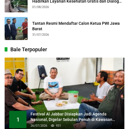
Hadirkan Layanan Kesehatan Gratis dan Dialog
Kebangsaan
01/08/2026
Tantan Resmi Mendaftar Calon Ketua PWI Jawa
Barat
31/07/2026
Bale Terpopuler
Festival Al Jabbar Disiapkan Jadi Agenda
1
Nasional, Digelar Sebulan Penuh di Kawasan
Masjid Raya Al Jabbar
26/07/2026
931