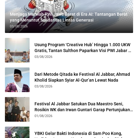
Menjaga Marwah PWI Jawa Barat di Era AI: Tantangan Berat
yang Menuntut Solidaritas Lintas Generasi
03/08/2026
Usung Program ‘Creative Hub’ Hingga 1.000 UKW
Gratis, Tantan Sulthon Paparkan Visi PWI Jabar di
Kota Bogor
03/08/2026
Dari Metode Qitada ke Festival Al Jabbar, Ahmad
Kholid Siapkan Syiar Al-Qur’an Lewat Nada
03/08/2026
Festival Al Jabbar Satukan Dua Maestro Seni,
Rosikin WK dan Irwan Guntari Garap Pertunjukan
Kolosal
01/08/2026
YBKI Gelar Bakti Indonesia di Sam Poo Kong,