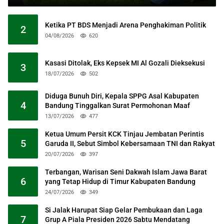
Ketika PT BDS Menjadi Arena Penghakiman Politik
2
04/08/2026
620
Kasasi Ditolak, Eks Kepsek MI Al Gozali Dieksekusi
3
18/07/2026
502
Diduga Bunuh Diri, Kepala SPPG Asal Kabupaten
4
Bandung Tinggalkan Surat Permohonan Maaf
13/07/2026
477
Ketua Umum Persit KCK Tinjau Jembatan Perintis
5
Garuda II, Sebut Simbol Kebersamaan TNI dan Rakyat
20/07/2026
397
Terbangan, Warisan Seni Dakwah Islam Jawa Barat
6
yang Tetap Hidup di Timur Kabupaten Bandung
24/07/2026
349
Si Jalak Harupat Siap Gelar Pembukaan dan Laga
7
Grup A Piala Presiden 2026 Sabtu Mendatang