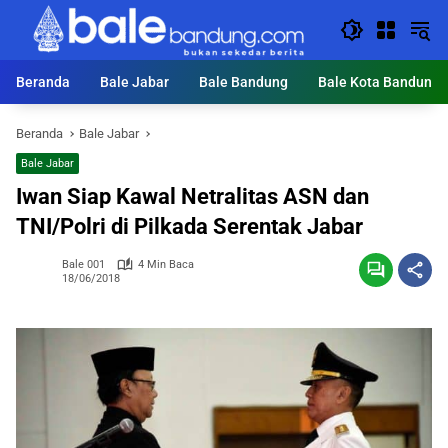
Langsung
ke
konten
Beranda
Bale Jabar
Bale Bandung
Bale Kota Bandung
Beranda
Bale Jabar
Bale Jabar
Iwan Siap Kawal Netralitas ASN dan
TNI/Polri di Pilkada Serentak Jabar
Bale 001
4 Min Baca
18/06/2018