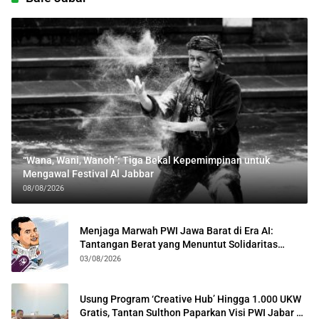
“Wana, Wani, Wanoh”: Tiga Bekal Kepemimpinan untuk
Mengawal Festival Al Jabbar
08/08/2026
Menjaga Marwah PWI Jawa Barat di Era AI:
Tantangan Berat yang Menuntut Solidaritas
Lintas Generasi
03/08/2026
Usung Program ‘Creative Hub’ Hingga 1.000 UKW
Gratis, Tantan Sulthon Paparkan Visi PWI Jabar di