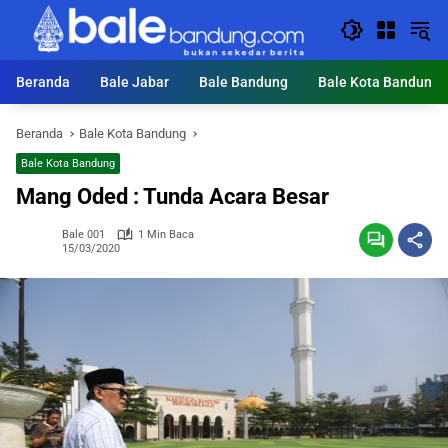
Langsung
ke
konten
Beranda
Bale Jabar
Bale Bandung
Bale Kota Bandung
Beranda
Bale Kota Bandung
Bale Kota Bandung
Mang Oded : Tunda Acara Besar
Bale 001
1 Min Baca
15/03/2020