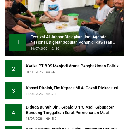
Festival Al Jabbar Disiapkan Jadi Agenda
1
Nasional, Digelar Sebulan Penuh di Kawasan
Masjid Raya Al Jabbar
26/07/2026
981
Ketika PT BDS Menjadi Arena Penghakiman Politik
2
04/08/2026
663
Kasasi Ditolak, Eks Kepsek MI Al Gozali Dieksekusi
3
18/07/2026
511
Diduga Bunuh Diri, Kepala SPPG Asal Kabupaten
4
Bandung Tinggalkan Surat Permohonan Maaf
13/07/2026
487
Ketua Umum Persit KCK Tinjau Jembatan Perintis