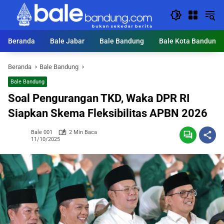
Langsung
ke
konten
Beranda
Bale Jabar
Bale Bandung
Bale Kota Bandung
Beranda
Bale Bandung
Bale Bandung
Soal Pengurangan TKD, Waka DPR RI
Siapkan Skema Fleksibilitas APBN 2026
Bale 001
2 Min Baca
11/10/2025