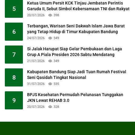
Ketua Umum Persit KCK Tinjau Jembatan Perintis
5
Garuda II, Sebut Simbol Kebersamaan TNI dan Rakyat
20/07/2026
398
Terbangan, Warisan Seni Dakwah Islam Jawa Barat
6
yang Tetap Hidup di Timur Kabupaten Bandung
24/07/2026
349
Si Jalak Harupat Siap Gelar Pembukaan dan Laga
7
Grup A Piala Presiden 2026 Sabtu Mendatang
21/07/2026
349
Kabupaten Bandung Siap Jadi Tuan Rumah Festival
8
Seni Qasidah Tingkat Nasional
31/07/2026
335
BPJS Kesehatan Permudah Pelunasan Tunggakan
9
JKN Lewat REHAB 3.0
20/07/2026
328