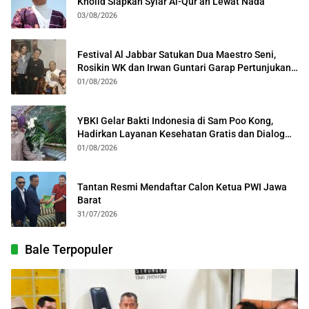
Kholid Siapkan Syiar Al-Qur’an Lewat Nada
03/08/2026
Festival Al Jabbar Satukan Dua Maestro Seni,
Rosikin WK dan Irwan Guntari Garap Pertunjukan
Kolosal
01/08/2026
YBKI Gelar Bakti Indonesia di Sam Poo Kong,
Hadirkan Layanan Kesehatan Gratis dan Dialog
Kebangsaan
01/08/2026
Tantan Resmi Mendaftar Calon Ketua PWI Jawa
Barat
31/07/2026
Bale Terpopuler