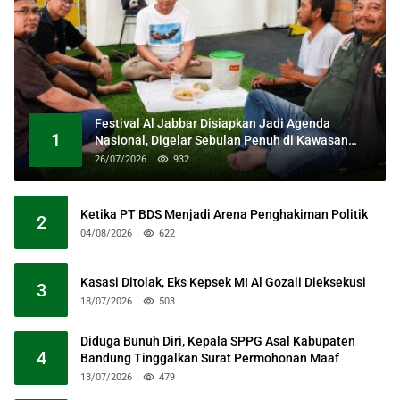
Festival Al Jabbar Disiapkan Jadi Agenda
1
Nasional, Digelar Sebulan Penuh di Kawasan
Masjid Raya Al Jabbar
26/07/2026
932
Ketika PT BDS Menjadi Arena Penghakiman Politik
2
04/08/2026
622
Kasasi Ditolak, Eks Kepsek MI Al Gozali Dieksekusi
3
18/07/2026
503
Diduga Bunuh Diri, Kepala SPPG Asal Kabupaten
4
Bandung Tinggalkan Surat Permohonan Maaf
13/07/2026
479