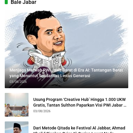
Bale Jabar
Menjaga Marwah PWI Jawa Barat di Era AI: Tantangan Berat
yang Menuntut Solidaritas Lintas Generasi
03/08/2026
Usung Program ‘Creative Hub’ Hingga 1.000 UKW
Gratis, Tantan Sulthon Paparkan Visi PWI Jabar di
Kota Bogor
03/08/2026
Dari Metode Qitada ke Festival Al Jabbar, Ahmad