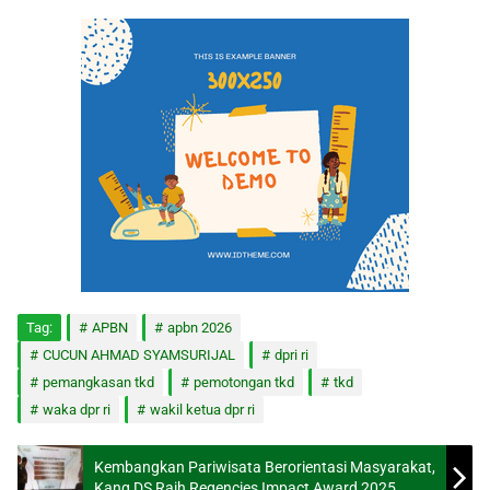
Tag:
APBN
apbn 2026
CUCUN AHMAD SYAMSURIJAL
dpri ri
pemangkasan tkd
pemotongan tkd
tkd
waka dpr ri
wakil ketua dpr ri
Kembangkan Pariwisata Berorientasi Masyarakat,
Kang DS Raih Regencies Impact Award 2025