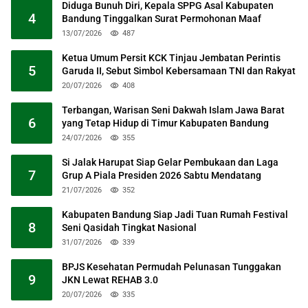
Diduga Bunuh Diri, Kepala SPPG Asal Kabupaten
4
Bandung Tinggalkan Surat Permohonan Maaf
13/07/2026
487
Ketua Umum Persit KCK Tinjau Jembatan Perintis
5
Garuda II, Sebut Simbol Kebersamaan TNI dan Rakyat
20/07/2026
408
Terbangan, Warisan Seni Dakwah Islam Jawa Barat
6
yang Tetap Hidup di Timur Kabupaten Bandung
24/07/2026
355
Si Jalak Harupat Siap Gelar Pembukaan dan Laga
7
Grup A Piala Presiden 2026 Sabtu Mendatang
21/07/2026
352
Kabupaten Bandung Siap Jadi Tuan Rumah Festival
8
Seni Qasidah Tingkat Nasional
31/07/2026
339
BPJS Kesehatan Permudah Pelunasan Tunggakan
9
JKN Lewat REHAB 3.0
20/07/2026
335