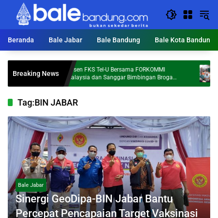
Langsung
ke
konten
Beranda
Bale Jabar
Bale Bandung
Bale Kota Bandung
Dosen FKS Tel-U Bersama FORKOMMI
KDS T
Breaking News
Al
Malaysia dan Sanggar Bimbingan Broga
Ton S
Perkuat Kolaborasi Internasional melalui
Pengabdian kepada Masyarakat
Tag:
BIN JABAR
Bale Jabar
Sinergi GeoDipa-BIN Jabar Bantu
Percepat Pencapaian Target Vaksinasi