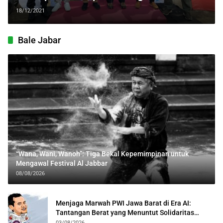
18/12/2021
Bale Jabar
“Wana, Wani, Wanoh”: Tiga Bekal Kepemimpinan untuk
Mengawal Festival Al Jabbar
08/08/2026
Menjaga Marwah PWI Jawa Barat di Era AI:
Tantangan Berat yang Menuntut Solidaritas
Lintas Generasi
03/08/2026