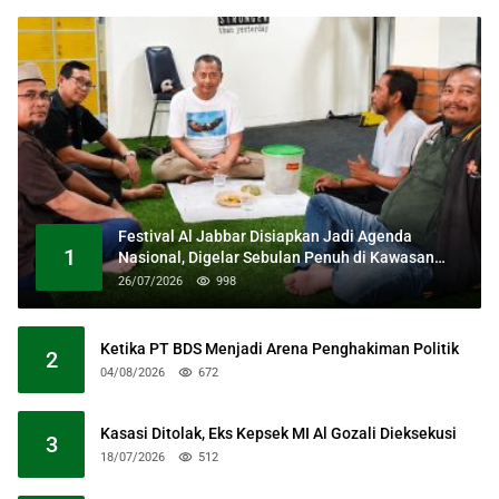
Festival Al Jabbar Disiapkan Jadi Agenda
1
Nasional, Digelar Sebulan Penuh di Kawasan
Masjid Raya Al Jabbar
26/07/2026
998
Ketika PT BDS Menjadi Arena Penghakiman Politik
2
04/08/2026
672
Kasasi Ditolak, Eks Kepsek MI Al Gozali Dieksekusi
3
18/07/2026
512