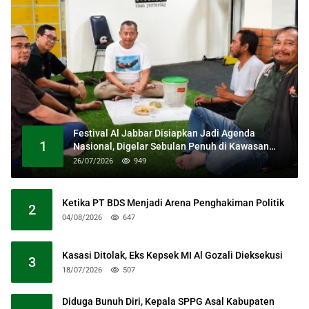
Festival Al Jabbar Disiapkan Jadi Agenda
1
Nasional, Digelar Sebulan Penuh di Kawasan
Masjid Raya Al Jabbar
26/07/2026
949
Ketika PT BDS Menjadi Arena Penghakiman Politik
2
04/08/2026
647
Kasasi Ditolak, Eks Kepsek MI Al Gozali Dieksekusi
3
18/07/2026
507
Diduga Bunuh Diri, Kepala SPPG Asal Kabupaten