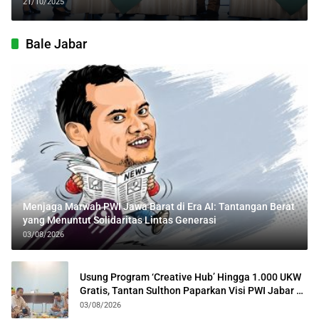
Digital
21/10/2025
Bale Jabar
Menjaga Marwah PWI Jawa Barat di Era AI: Tantangan Berat
yang Menuntut Solidaritas Lintas Generasi
03/08/2026
Usung Program ‘Creative Hub’ Hingga 1.000 UKW
Gratis, Tantan Sulthon Paparkan Visi PWI Jabar di
Kota Bogor
03/08/2026