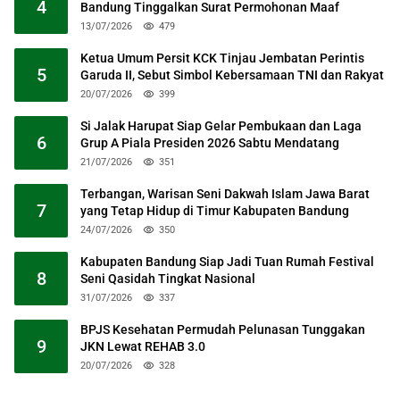
4
Bandung Tinggalkan Surat Permohonan Maaf
13/07/2026
479
Ketua Umum Persit KCK Tinjau Jembatan Perintis
5
Garuda II, Sebut Simbol Kebersamaan TNI dan Rakyat
20/07/2026
399
Si Jalak Harupat Siap Gelar Pembukaan dan Laga
6
Grup A Piala Presiden 2026 Sabtu Mendatang
21/07/2026
351
Terbangan, Warisan Seni Dakwah Islam Jawa Barat
7
yang Tetap Hidup di Timur Kabupaten Bandung
24/07/2026
350
Kabupaten Bandung Siap Jadi Tuan Rumah Festival
8
Seni Qasidah Tingkat Nasional
31/07/2026
337
BPJS Kesehatan Permudah Pelunasan Tunggakan
9
JKN Lewat REHAB 3.0
20/07/2026
328