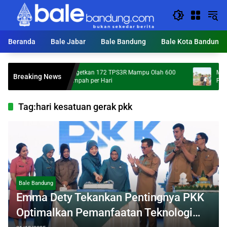
Langsung
ke
konten
Beranda
Bale Jabar
Bale Bandung
Bale Kota Bandung
KDS Targetkan 172 TPS3R Mampu Olah 600
Mumpung K
Breaking News
Ton Sampah per Hari
Percepatan
Tag:
hari kesatuan gerak pkk
Bale Bandung
Emma Dety Tekankan Pentingnya PKK
Optimalkan Pemanfaatan Teknologi