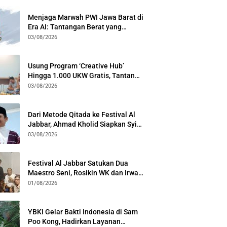
Menjaga Marwah PWI Jawa Barat di
Era AI: Tantangan Berat yang
Menuntut Solidaritas Lintas
03/08/2026
Generasi
Usung Program ‘Creative Hub’
Hingga 1.000 UKW Gratis, Tantan
Sulthon Paparkan Visi PWI Jabar di
03/08/2026
Kota Bogor
Dari Metode Qitada ke Festival Al
Jabbar, Ahmad Kholid Siapkan Syiar
Al-Qur’an Lewat Nada
03/08/2026
Festival Al Jabbar Satukan Dua
Maestro Seni, Rosikin WK dan Irwan
Guntari Garap Pertunjukan Kolosal
01/08/2026
YBKI Gelar Bakti Indonesia di Sam
Poo Kong, Hadirkan Layanan