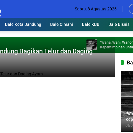
Sabtu, 8 Agustus 2026
Bale Kota Bandung
Bale Cimahi
Bale KBB
Bale Bisnis
“Wana, Wani, Wanoh”: Tig
Kepemimpinan untuk Meng
ndung Bagikan Telur dan Daging
Jabbar
Ba
“Wa
Kep
Jab
08/0