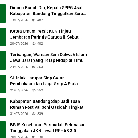
Diduga Bunuh Diri, Kepala SPPG Asal
Kabupaten Bandung Tinggalkan Surat
Permohonan Maaf
13/07/2026
482
Ketua Umum Persit KCK Tinjau
Jembatan Perintis Garuda II, Sebut
Simbol Kebersamaan TNI dan Rakyat
20/07/2026
402
Terbangan, Warisan Seni Dakwah Islam
Jawa Barat yang Tetap Hidup di Timur
Kabupaten Bandung
24/07/2026
353
Si Jalak Harupat Siap Gelar
Pembukaan dan Laga Grup A Piala
Presiden 2026 Sabtu Mendatang
21/07/2026
352
Kabupaten Bandung Siap Jadi Tuan
Rumah Festival Seni Qasidah Tingkat
Nasional
31/07/2026
339
BPJS Kesehatan Permudah Pelunasan
Tunggakan JKN Lewat REHAB 3.0
20/07/2026
330