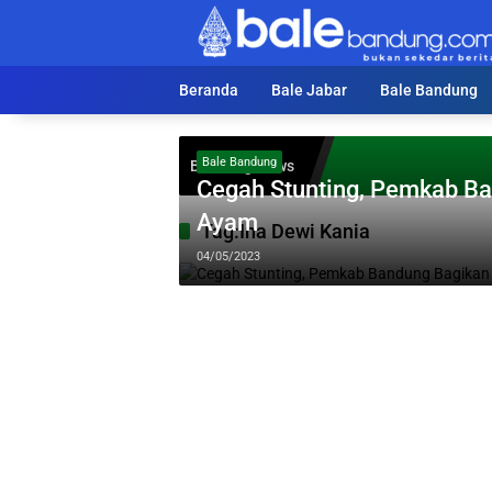
Langsung
ke
konten
Beranda
Bale Jabar
Bale Bandung
Bale Bandung
Breaking News
Cegah Stunting, Pemkab Ba
Ayam
Tag:
Ina Dewi Kania
04/05/2023