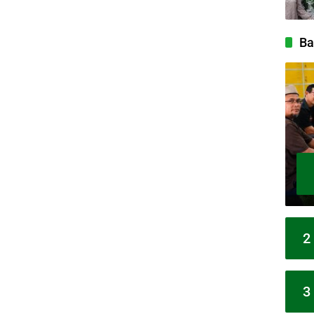
Ba
2
3