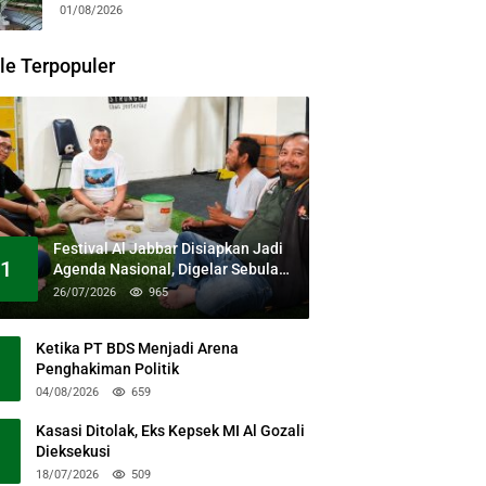
Kesehatan Gratis dan Dialog
01/08/2026
Kebangsaan
le Terpopuler
Festival Al Jabbar Disiapkan Jadi
1
Agenda Nasional, Digelar Sebulan
Penuh di Kawasan Masjid Raya Al
26/07/2026
965
Jabbar
Ketika PT BDS Menjadi Arena
Penghakiman Politik
04/08/2026
659
Kasasi Ditolak, Eks Kepsek MI Al Gozali
Dieksekusi
18/07/2026
509