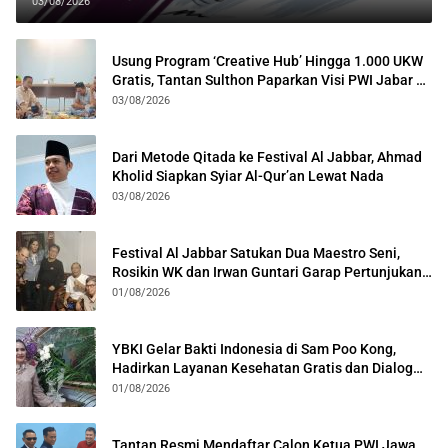
03/08/2026
Usung Program ‘Creative Hub’ Hingga 1.000 UKW
Gratis, Tantan Sulthon Paparkan Visi PWI Jabar di
Kota Bogor
03/08/2026
Dari Metode Qitada ke Festival Al Jabbar, Ahmad
Kholid Siapkan Syiar Al-Qur’an Lewat Nada
03/08/2026
Festival Al Jabbar Satukan Dua Maestro Seni,
Rosikin WK dan Irwan Guntari Garap Pertunjukan
Kolosal
01/08/2026
YBKI Gelar Bakti Indonesia di Sam Poo Kong,
Hadirkan Layanan Kesehatan Gratis dan Dialog
Kebangsaan
01/08/2026
Tantan Resmi Mendaftar Calon Ketua PWI Jawa