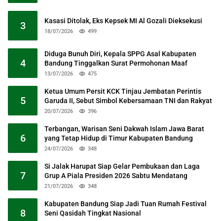
Kasasi Ditolak, Eks Kepsek MI Al Gozali Dieksekusi
3
18/07/2026
499
Diduga Bunuh Diri, Kepala SPPG Asal Kabupaten
4
Bandung Tinggalkan Surat Permohonan Maaf
13/07/2026
475
Ketua Umum Persit KCK Tinjau Jembatan Perintis
5
Garuda II, Sebut Simbol Kebersamaan TNI dan Rakyat
20/07/2026
396
Terbangan, Warisan Seni Dakwah Islam Jawa Barat
6
yang Tetap Hidup di Timur Kabupaten Bandung
24/07/2026
348
Si Jalak Harupat Siap Gelar Pembukaan dan Laga
7
Grup A Piala Presiden 2026 Sabtu Mendatang
21/07/2026
348
Kabupaten Bandung Siap Jadi Tuan Rumah Festival
8
Seni Qasidah Tingkat Nasional