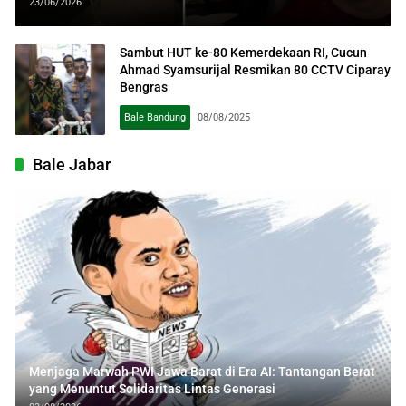
23/06/2026
Sambut HUT ke-80 Kemerdekaan RI, Cucun
Ahmad Syamsurijal Resmikan 80 CCTV Ciparay
Bengras
Bale Bandung
08/08/2025
Bale Jabar
Menjaga Marwah PWI Jawa Barat di Era AI: Tantangan Berat
yang Menuntut Solidaritas Lintas Generasi