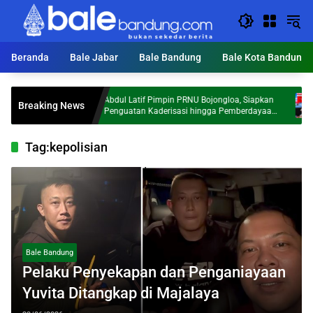
Langsung
ke
konten
Beranda
Bale Jabar
Bale Bandung
Bale Kota Bandung
 OJK
Abdul Latif Pimpin PRNU Bojongloa, Siapkan
Tel
Breaking News
at
Penguatan Kaderisasi hingga Pemberdayaan
Kab
Ekonomi Umat
Eko
Tag:
kepolisian
Bale Bandung
Pelaku Penyekapan dan Penganiayaan
Yuvita Ditangkap di Majalaya