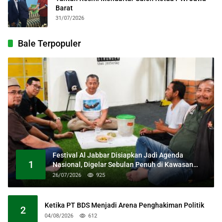
Barat
31/07/2026
Bale Terpopuler
Festival Al Jabbar Disiapkan Jadi Agenda
1
Nasional, Digelar Sebulan Penuh di Kawasan
Masjid Raya Al Jabbar
26/07/2026
925
Ketika PT BDS Menjadi Arena Penghakiman Politik
2
04/08/2026
612