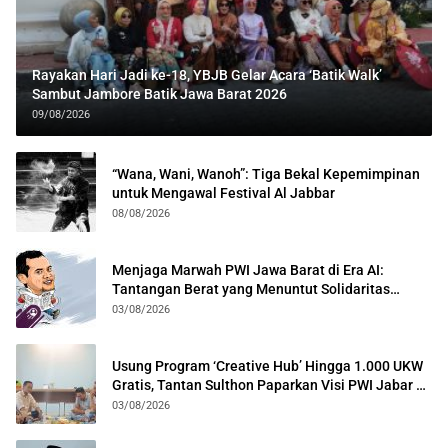
Rayakan Hari Jadi ke-18, YBJB Gelar Acara ‘Batik Walk’
Sambut Jambore Batik Jawa Barat 2026
09/08/2026
“Wana, Wani, Wanoh”: Tiga Bekal Kepemimpinan
untuk Mengawal Festival Al Jabbar
08/08/2026
Menjaga Marwah PWI Jawa Barat di Era AI:
Tantangan Berat yang Menuntut Solidaritas
Lintas Generasi
03/08/2026
Usung Program ‘Creative Hub’ Hingga 1.000 UKW
Gratis, Tantan Sulthon Paparkan Visi PWI Jabar di
Kota Bogor
03/08/2026