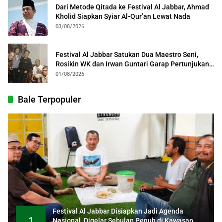
Dari Metode Qitada ke Festival Al Jabbar, Ahmad
Kholid Siapkan Syiar Al-Qur’an Lewat Nada
03/08/2026
Festival Al Jabbar Satukan Dua Maestro Seni,
Rosikin WK dan Irwan Guntari Garap Pertunjukan
Kolosal
01/08/2026
Bale Terpopuler
Festival Al Jabbar Disiapkan Jadi Agenda
1
Nasional, Digelar Sebulan Penuh di Kawasan