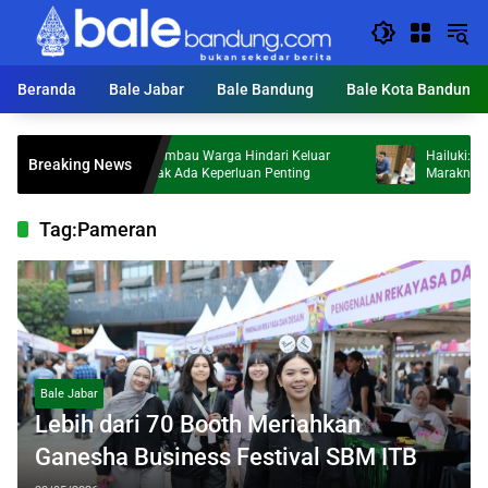
Langsung
ke
konten
Beranda
Bale Jabar
Bale Bandung
Bale Kota Bandung
Dandim 0624 Imbau Warga Hindari Keluar
Hailuki: Operasi Be
Breaking News
Malam Jika Tak Ada Keperluan Penting
Maraknya Begal dan
Tag:
Pameran
Bale Jabar
Lebih dari 70 Booth Meriahkan
Ganesha Business Festival SBM ITB