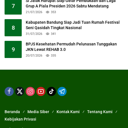
Si Jalak Harupat Siap Gelar Pembukaan dan Laga
7
Grup A Piala Presiden 2026 Sabtu Mendatang
21/07/2026
353
Kabupaten Bandung Siap Jadi Tuan Rumah Festival
8
Seni Qasidah Tingkat Nasional
31/07/2026
341
BPJS Kesehatan Permudah Pelunasan Tunggakan
9
JKN Lewat REHAB 3.0
20/07/2026
335
Beranda
Media Siber
Kontak Kami
Tentang Kami
Kebijakan Privasi