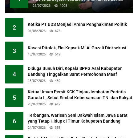
Masjid Raya Al Jabbar
26/07/2026
1008
Ketika PT BDS Menjadi Arena Penghakiman Politik
2
04/08/2026
676
Kasasi Ditolak, Eks Kepsek MI Al Gozali Dieksekusi
3
18/07/2026
512
Diduga Bunuh Diri, Kepala SPPG Asal Kabupaten
4
Bandung Tinggalkan Surat Permohonan Maaf
13/07/2026
489
Ketua Umum Persit KCK Tinjau Jembatan Perintis
5
Garuda II, Sebut Simbol Kebersamaan TNI dan Rakyat
20/07/2026
412
Terbangan, Warisan Seni Dakwah Islam Jawa Barat
6
yang Tetap Hidup di Timur Kabupaten Bandung
24/07/2026
358