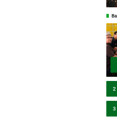
Ba
2
3