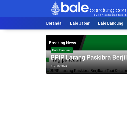
Langsung
ke
konten
Beranda
Bale Jabar
Bale Bandung
Breaking News
Bale Bandung
BPIP Larang Paskibra Berj
Tag:
pancasil
15/08/2024