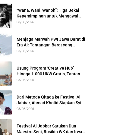
“Wana, Wani, Wanoh”: Tiga Bekal
Kepemimpinan untuk Mengawal
Festival Al Jabbar
08/08/2026
Menjaga Marwah PWI Jawa Barat di
Era AI: Tantangan Berat yang
Menuntut Solidaritas Lintas
03/08/2026
Generasi
Usung Program ‘Creative Hub’
Hingga 1.000 UKW Gratis, Tantan
Sulthon Paparkan Visi PWI Jabar di
03/08/2026
Kota Bogor
Dari Metode Qitada ke Festival Al
Jabbar, Ahmad Kholid Siapkan Syiar
Al-Qur’an Lewat Nada
03/08/2026
Festival Al Jabbar Satukan Dua
Maestro Seni, Rosikin WK dan Irwan