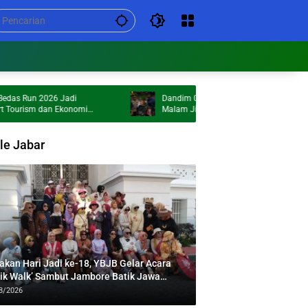
un 2026 Jadi
Dandim 0624 Imbau Warga Hindari Keluar
ism dan Ekonomi
Malam Jika Tak Ada Keperluan Penting
le Jabar
akan Hari Jadi ke-18, YBJB Gelar Acara
tik Walk’ Sambut Jambore Batik Jawa
at 2026
8/2026