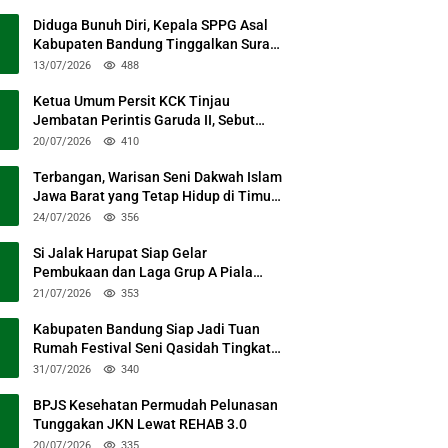
Diduga Bunuh Diri, Kepala SPPG Asal
Kabupaten Bandung Tinggalkan Surat
Permohonan Maaf
13/07/2026
488
Ketua Umum Persit KCK Tinjau
Jembatan Perintis Garuda II, Sebut
Simbol Kebersamaan TNI dan Rakyat
20/07/2026
410
Terbangan, Warisan Seni Dakwah Islam
Jawa Barat yang Tetap Hidup di Timur
Kabupaten Bandung
24/07/2026
356
Si Jalak Harupat Siap Gelar
Pembukaan dan Laga Grup A Piala
Presiden 2026 Sabtu Mendatang
21/07/2026
353
Kabupaten Bandung Siap Jadi Tuan
Rumah Festival Seni Qasidah Tingkat
Nasional
31/07/2026
340
BPJS Kesehatan Permudah Pelunasan
Tunggakan JKN Lewat REHAB 3.0
20/07/2026
335