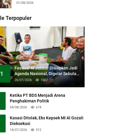
Guntari Garap Pertunjukan Kolosal
01/08/2026
le Terpopuler
Festival Al Jabbar Disiapkan Jadi
1
Agenda Nasional, Digelar Sebulan
Penuh di Kawasan Masjid Raya Al
26/07/2026
1007
Jabbar
Ketika PT BDS Menjadi Arena
Penghakiman Politik
04/08/2026
674
Kasasi Ditolak, Eks Kepsek MI Al Gozali
Dieksekusi
18/07/2026
512