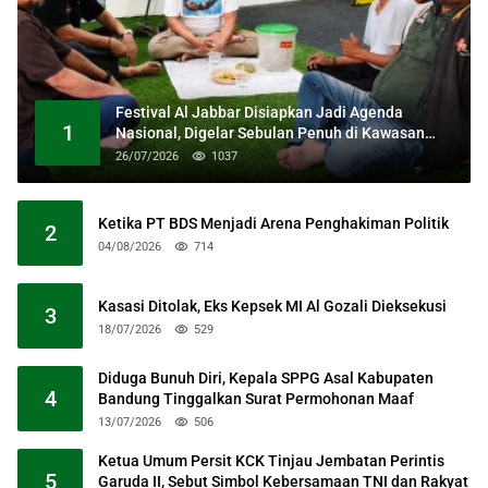
Festival Al Jabbar Disiapkan Jadi Agenda
1
Nasional, Digelar Sebulan Penuh di Kawasan
Masjid Raya Al Jabbar
26/07/2026
1037
Ketika PT BDS Menjadi Arena Penghakiman Politik
2
04/08/2026
714
Kasasi Ditolak, Eks Kepsek MI Al Gozali Dieksekusi
3
18/07/2026
529
Diduga Bunuh Diri, Kepala SPPG Asal Kabupaten
4
Bandung Tinggalkan Surat Permohonan Maaf
13/07/2026
506
Ketua Umum Persit KCK Tinjau Jembatan Perintis
5
Garuda II, Sebut Simbol Kebersamaan TNI dan Rakyat