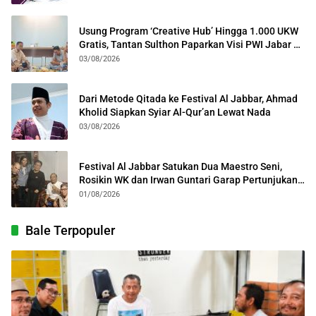
Usung Program ‘Creative Hub’ Hingga 1.000 UKW
Gratis, Tantan Sulthon Paparkan Visi PWI Jabar di
Kota Bogor
03/08/2026
Dari Metode Qitada ke Festival Al Jabbar, Ahmad
Kholid Siapkan Syiar Al-Qur’an Lewat Nada
03/08/2026
Festival Al Jabbar Satukan Dua Maestro Seni,
Rosikin WK dan Irwan Guntari Garap Pertunjukan
Kolosal
01/08/2026
Bale Terpopuler