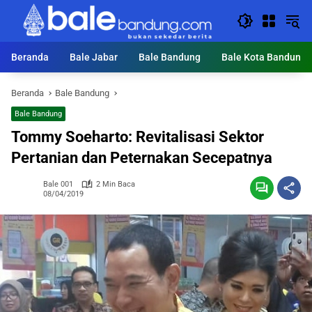
Langsung
ke
konten
Beranda
Bale Jabar
Bale Bandung
Bale Kota Bandung
Beranda
Bale Bandung
Bale Bandung
Tommy Soeharto: Revitalisasi Sektor
Pertanian dan Peternakan Secepatnya
Bale 001
2 Min Baca
08/04/2019