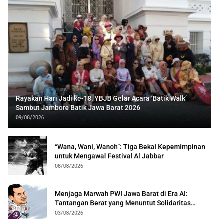
Rayakan Hari Jadi ke-18, YBJB Gelar Acara ‘Batik Walk’
Sambut Jambore Batik Jawa Barat 2026
09/08/2026
“Wana, Wani, Wanoh”: Tiga Bekal Kepemimpinan
untuk Mengawal Festival Al Jabbar
08/08/2026
Menjaga Marwah PWI Jawa Barat di Era AI:
Tantangan Berat yang Menuntut Solidaritas
Lintas Generasi
03/08/2026