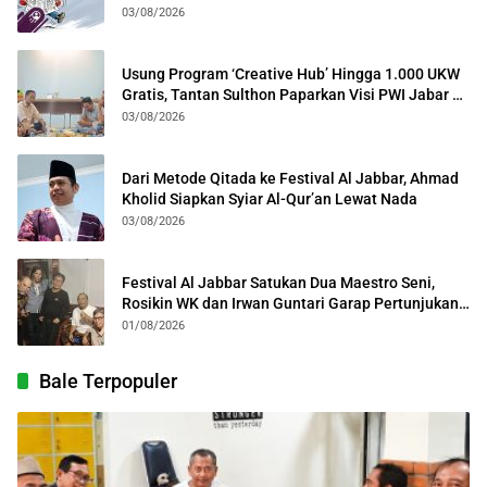
Lintas Generasi
03/08/2026
Usung Program ‘Creative Hub’ Hingga 1.000 UKW
Gratis, Tantan Sulthon Paparkan Visi PWI Jabar di
Kota Bogor
03/08/2026
Dari Metode Qitada ke Festival Al Jabbar, Ahmad
Kholid Siapkan Syiar Al-Qur’an Lewat Nada
03/08/2026
Festival Al Jabbar Satukan Dua Maestro Seni,
Rosikin WK dan Irwan Guntari Garap Pertunjukan
Kolosal
01/08/2026
Bale Terpopuler