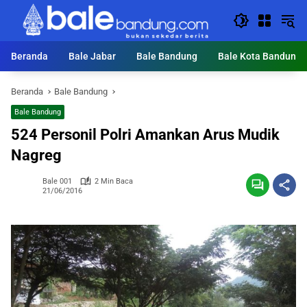
Langsung
ke
konten
Beranda
Bale Jabar
Bale Bandung
Bale Kota Bandung
Beranda
Bale Bandung
Bale Bandung
524 Personil Polri Amankan Arus Mudik
Nagreg
Bale 001
2 Min Baca
21/06/2016