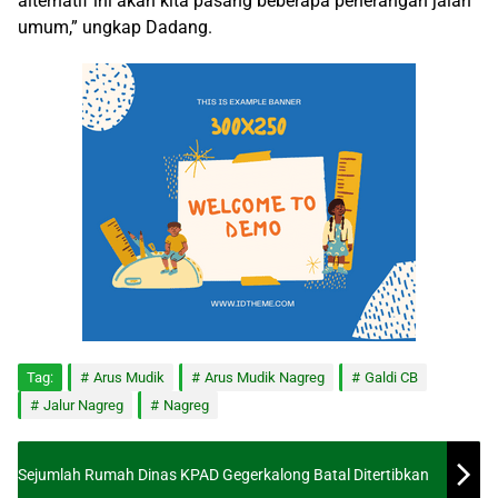
alternatif ini akan kita pasang beberapa penerangan jalan
umum,” ungkap Dadang.
Tag:
Arus Mudik
Arus Mudik Nagreg
Galdi CB
Jalur Nagreg
Nagreg
Sejumlah Rumah Dinas KPAD Gegerkalong Batal Ditertibkan