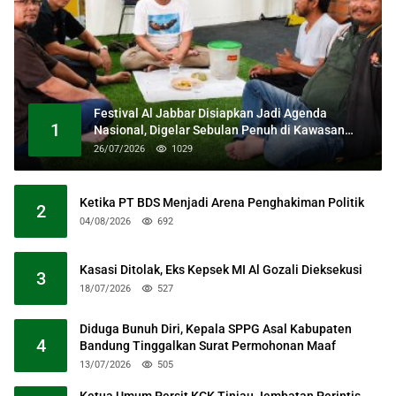
Festival Al Jabbar Disiapkan Jadi Agenda
1
Nasional, Digelar Sebulan Penuh di Kawasan
Masjid Raya Al Jabbar
26/07/2026
1029
Ketika PT BDS Menjadi Arena Penghakiman Politik
2
04/08/2026
692
Kasasi Ditolak, Eks Kepsek MI Al Gozali Dieksekusi
3
18/07/2026
527
Diduga Bunuh Diri, Kepala SPPG Asal Kabupaten
4
Bandung Tinggalkan Surat Permohonan Maaf
13/07/2026
505
Ketua Umum Persit KCK Tinjau Jembatan Perintis