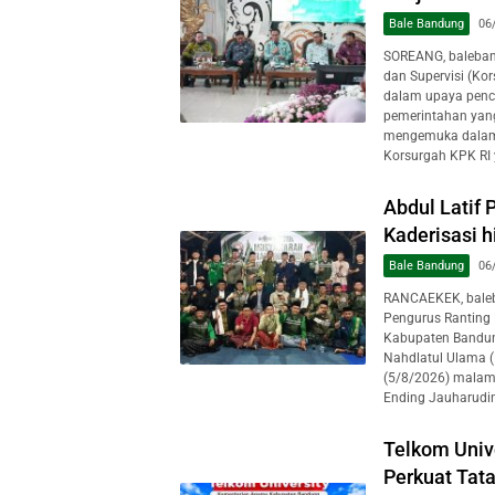
Bale Bandung
06
SOREANG, baleban
dan Supervisi (Ko
dalam upaya pence
pemerintahan yang
mengemuka dalam 
Korsurgah KPK RI 
Abdul Latif
Kaderisasi 
Bale Bandung
06
RANCAEKEK, baleba
Pengurus Ranting
Kabupaten Bandun
Nahdlatul Ulama (
(5/8/2026) malam
Ending Jauharudin 
Telkom Univ
Perkuat Tat