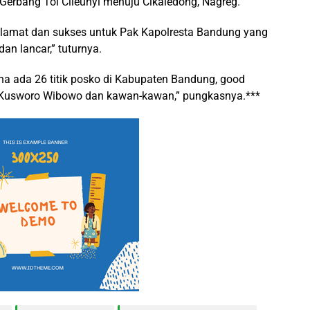
Gerbang Tol Cileunyi menuju Cikaledong, Nagreg.
amat dan sukses untuk Pak Kapolresta Bandung yang
an lancar,” tuturnya.
na ada 26 titik posko di Kabupaten Bandung, good
 Kusworo Wibowo dan kawan-kawan,” pungkasnya.***