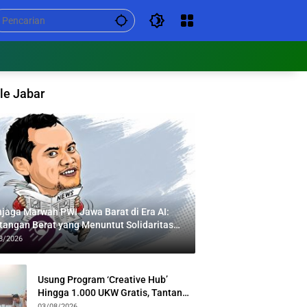
le Jabar
jaga Marwah PWI Jawa Barat di Era AI:
tangan Berat yang Menuntut Solidaritas
tas Generasi
8/2026
Usung Program ‘Creative Hub’
Hingga 1.000 UKW Gratis, Tantan
Sulthon Paparkan Visi PWI Jabar di
03/08/2026