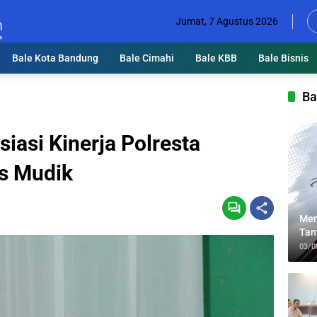
Jumat, 7 Agustus 2026
Bale Kota Bandung
Bale Cimahi
Bale KBB
Bale Bisnis
Ba
iasi Kinerja Polresta
s Mudik
Men
Tan
Lin
03/0