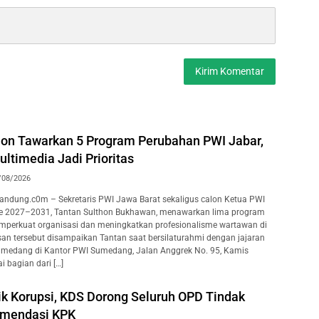
hon Tawarkan 5 Program Perubahan PWI Jabar,
ltimedia Jadi Prioritas
/08/2026
ndung.c0m – Sekretaris PWI Jawa Barat sekaligus calon Ketua PWI
de 2027–2031, Tantan Sulthon Bukhawan, menawarkan lima program
emperkuat organisasi dan meningkatkan profesionalisme wartawan di
an tersebut disampaikan Tantan saat bersilaturahmi dengan jajaran
medang di Kantor PWI Sumedang, Jalan Anggrek No. 95, Kamis
i bagian dari […]
ik Korupsi, KDS Dorong Seluruh OPD Tindak
omendasi KPK