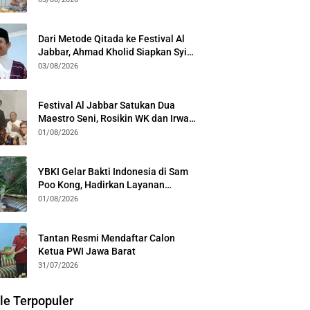
Kota Bogor
Dari Metode Qitada ke Festival Al
Jabbar, Ahmad Kholid Siapkan Syiar
Al-Qur’an Lewat Nada
03/08/2026
Festival Al Jabbar Satukan Dua
Maestro Seni, Rosikin WK dan Irwan
Guntari Garap Pertunjukan Kolosal
01/08/2026
YBKI Gelar Bakti Indonesia di Sam
Poo Kong, Hadirkan Layanan
Kesehatan Gratis dan Dialog
01/08/2026
Kebangsaan
Tantan Resmi Mendaftar Calon
Ketua PWI Jawa Barat
31/07/2026
le Terpopuler