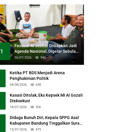
Festival Al Jabbar Disiapkan Jadi
1
Agenda Nasional, Digelar Sebulan
Penuh di Kawasan Masjid Raya Al
26/07/2026
942
Jabbar
Ketika PT BDS Menjadi Arena
Penghakiman Politik
04/08/2026
638
Kasasi Ditolak, Eks Kepsek MI Al Gozali
Dieksekusi
18/07/2026
506
Diduga Bunuh Diri, Kepala SPPG Asal
Kabupaten Bandung Tinggalkan Surat
Permohonan Maaf
13/07/2026
479