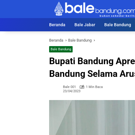
Langsung
ke
konten
Beranda
Bale Jabar
Bale Bandung
Beranda
Bale Bandung
Bale Bandung
Bupati Bandung Apres
Bandung Selama Aru
Bale 001
1 Min Baca
23/04/2023