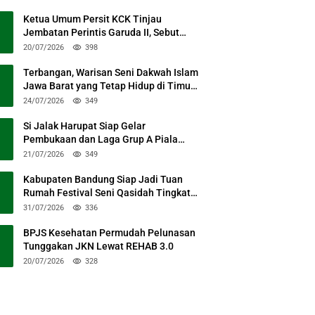
Ketua Umum Persit KCK Tinjau
Jembatan Perintis Garuda II, Sebut
Simbol Kebersamaan TNI dan Rakyat
20/07/2026
398
Terbangan, Warisan Seni Dakwah Islam
Jawa Barat yang Tetap Hidup di Timur
Kabupaten Bandung
24/07/2026
349
Si Jalak Harupat Siap Gelar
Pembukaan dan Laga Grup A Piala
Presiden 2026 Sabtu Mendatang
21/07/2026
349
Kabupaten Bandung Siap Jadi Tuan
Rumah Festival Seni Qasidah Tingkat
Nasional
31/07/2026
336
BPJS Kesehatan Permudah Pelunasan
Tunggakan JKN Lewat REHAB 3.0
20/07/2026
328