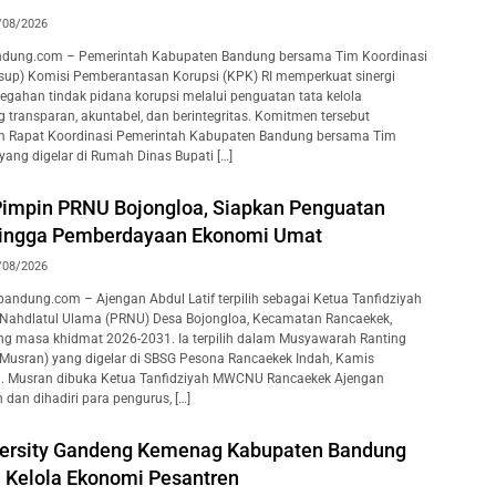
/08/2026
dung.com – Pemerintah Kabupaten Bandung bersama Tim Koordinasi
rsup) Komisi Pemberantasan Korupsi (KPK) RI memperkuat sinergi
gahan tindak pidana korupsi melalui penguatan tata kelola
 transparan, akuntabel, dan berintegritas. Komitmen tersebut
Rapat Koordinasi Pemerintah Kabupaten Bandung bersama Tim
yang digelar di Rumah Dinas Bupati […]
 Pimpin PRNU Bojongloa, Siapkan Penguatan
hingga Pemberdayaan Ekonomi Umat
/08/2026
ndung.com – Ajengan Abdul Latif terpilih sebagai Ketua Tanfidziyah
 Nahdlatul Ulama (PRNU) Desa Bojongloa, Kecamatan Rancaekek,
g masa khidmat 2026-2031. Ia terpilih dalam Musyawarah Ranting
Musran) yang digelar di SBSG Pesona Rancaekek Indah, Kamis
. Musran dibuka Ketua Tanfidziyah MWCNU Rancaekek Ajengan
dan dihadiri para pengurus, […]
ersity Gandeng Kemenag Kabupaten Bandung
a Kelola Ekonomi Pesantren