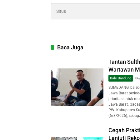
Baca Juga
Tantan Sult
Wartawan Mu
Bale Bandung
06
SUMEDANG, baleba
Jawa Barat perio
prioritas untuk m
Jawa Barat. Gagas
PWI Kabupaten Su
(6/8/2026), sebaga
Cegah Prakt
Lanjuti Rek