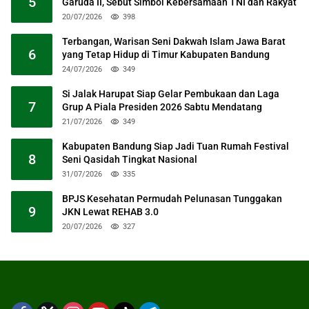
5
Garuda II, Sebut Simbol Kebersamaan TNI dan Rakyat
20/07/2026
398
Terbangan, Warisan Seni Dakwah Islam Jawa Barat
6
yang Tetap Hidup di Timur Kabupaten Bandung
24/07/2026
349
Si Jalak Harupat Siap Gelar Pembukaan dan Laga
7
Grup A Piala Presiden 2026 Sabtu Mendatang
21/07/2026
349
Kabupaten Bandung Siap Jadi Tuan Rumah Festival
8
Seni Qasidah Tingkat Nasional
31/07/2026
335
BPJS Kesehatan Permudah Pelunasan Tunggakan
9
JKN Lewat REHAB 3.0
20/07/2026
327