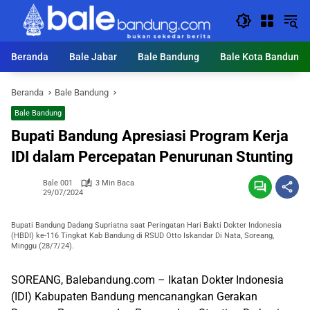
Langsung
ke
konten
Beranda
Bale Jabar
Bale Bandung
Bale Kota Bandung
Beranda
Bale Bandung
Bale Bandung
Bupati Bandung Apresiasi Program Kerja
IDI dalam Percepatan Penurunan Stunting
Bale 001
3 Min Baca
29/07/2024
Bupati Bandung Dadang Supriatna saat Peringatan Hari Bakti Dokter Indonesia
(HBDI) ke-116 Tingkat Kab Bandung di RSUD Otto Iskandar Di Nata, Soreang,
Minggu (28/7/24).
SOREANG, Balebandung.com – Ikatan Dokter Indonesia
(IDI) Kabupaten Bandung mencanangkan Gerakan