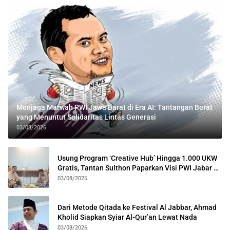
Menjaga Marwah PWI Jawa Barat di Era AI: Tantangan Berat
yang Menuntut Solidaritas Lintas Generasi
03/08/2026
Usung Program ‘Creative Hub’ Hingga 1.000 UKW
Gratis, Tantan Sulthon Paparkan Visi PWI Jabar di
Kota Bogor
03/08/2026
Dari Metode Qitada ke Festival Al Jabbar, Ahmad
Kholid Siapkan Syiar Al-Qur’an Lewat Nada
03/08/2026