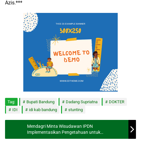
Azis.***
Tag:
Bupati Bandung
Dadang Supriatna
DOKTER
IDI
idi kab bandung
stunting
Mendagri Minta Wisudawan IPDN
Implementasikan Pengetahuan untuk
Kepentingan Publik