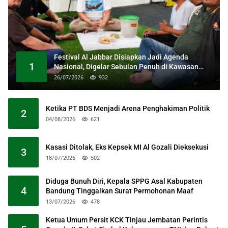
Festival Al Jabbar Disiapkan Jadi Agenda
1
Nasional, Digelar Sebulan Penuh di Kawasan
Masjid Raya Al Jabbar
26/07/2026
932
Ketika PT BDS Menjadi Arena Penghakiman Politik
2
04/08/2026
621
Kasasi Ditolak, Eks Kepsek MI Al Gozali Dieksekusi
3
18/07/2026
502
Diduga Bunuh Diri, Kepala SPPG Asal Kabupaten
4
Bandung Tinggalkan Surat Permohonan Maaf
13/07/2026
478
Ketua Umum Persit KCK Tinjau Jembatan Perintis