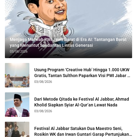
Menjaga Marwah PWI Jawa Barat di Era AI: Tantangan Berat
yang Menuntut Solidaritas Lintas Generasi
03/08/2026
Usung Program ‘Creative Hub’ Hingga 1.000 UKW
Gratis, Tantan Sulthon Paparkan Visi PWI Jabar di
Kota Bogor
03/08/2026
Dari Metode Qitada ke Festival Al Jabbar, Ahmad
Kholid Siapkan Syiar Al-Qur’an Lewat Nada
03/08/2026
Festival Al Jabbar Satukan Dua Maestro Seni,
Rosikin WK dan Irwan Guntari Garap Pertunjukan