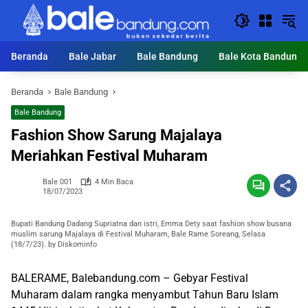
Langsung
ke
konten
Beranda
Bale Jabar
Bale Bandung
Bale Kota Bandung
Beranda
Bale Bandung
Bale Bandung
Fashion Show Sarung Majalaya
Meriahkan Festival Muharam
Bale 001
4 Min Baca
18/07/2023
Bupati Bandung Dadang Supriatna dan istri, Emma Dety saat fashion show busana
muslim sarung Majalaya di Festival Muharam, Bale Rame Soreang, Selasa
(18/7/23). by Diskominfo
BALERAME, Balebandung.com – Gebyar Festival
Muharam dalam rangka menyambut Tahun Baru Islam