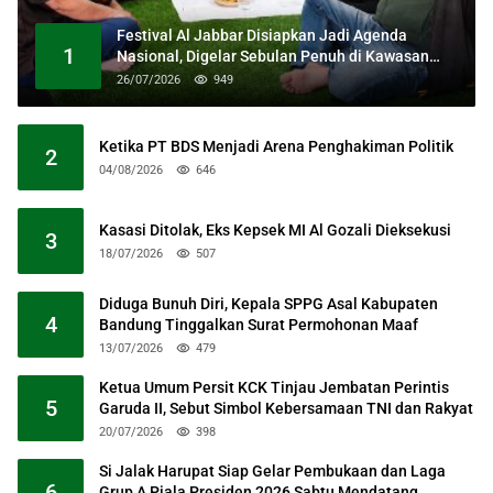
Festival Al Jabbar Disiapkan Jadi Agenda
1
Nasional, Digelar Sebulan Penuh di Kawasan
Masjid Raya Al Jabbar
26/07/2026
949
Ketika PT BDS Menjadi Arena Penghakiman Politik
2
04/08/2026
646
Kasasi Ditolak, Eks Kepsek MI Al Gozali Dieksekusi
3
18/07/2026
507
Diduga Bunuh Diri, Kepala SPPG Asal Kabupaten
4
Bandung Tinggalkan Surat Permohonan Maaf
13/07/2026
479
Ketua Umum Persit KCK Tinjau Jembatan Perintis
5
Garuda II, Sebut Simbol Kebersamaan TNI dan Rakyat
20/07/2026
398
Si Jalak Harupat Siap Gelar Pembukaan dan Laga
6
Grup A Piala Presiden 2026 Sabtu Mendatang