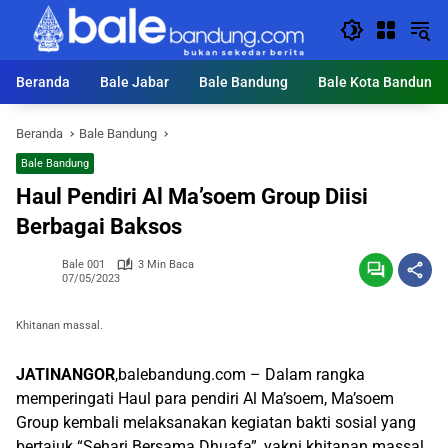
Langsung
ke
konten
Beranda
Bale Jabar
Bale Bandung
Bale Kota Bandung
Beranda
Bale Bandung
Bale Bandung
Haul Pendiri Al Ma’soem Group Diisi
Berbagai Baksos
Bale 001
3 Min Baca
07/05/2023
Khitanan massal.
JATINANGOR
,balebandung.com – Dalam rangka
memperingati Haul para pendiri Al Ma’soem, Ma’soem
Group kembali melaksanakan kegiatan bakti sosial yang
bertajuk “Sehari Bersama Dhuafa”, yakni khitanan massal,