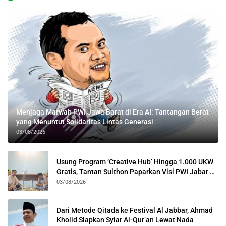
Menjaga Marwah PWI Jawa Barat di Era AI: Tantangan Berat
yang Menuntut Solidaritas Lintas Generasi
03/08/2026
Usung Program ‘Creative Hub’ Hingga 1.000 UKW
Gratis, Tantan Sulthon Paparkan Visi PWI Jabar di
Kota Bogor
03/08/2026
Dari Metode Qitada ke Festival Al Jabbar, Ahmad
Kholid Siapkan Syiar Al-Qur’an Lewat Nada