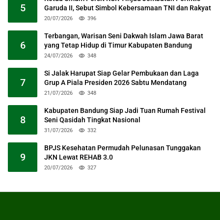
5
Garuda II, Sebut Simbol Kebersamaan TNI dan Rakyat
20/07/2026
396
Terbangan, Warisan Seni Dakwah Islam Jawa Barat
6
yang Tetap Hidup di Timur Kabupaten Bandung
24/07/2026
348
Si Jalak Harupat Siap Gelar Pembukaan dan Laga
7
Grup A Piala Presiden 2026 Sabtu Mendatang
21/07/2026
348
Kabupaten Bandung Siap Jadi Tuan Rumah Festival
8
Seni Qasidah Tingkat Nasional
31/07/2026
332
BPJS Kesehatan Permudah Pelunasan Tunggakan
9
JKN Lewat REHAB 3.0
20/07/2026
327