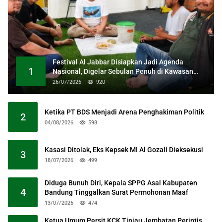
Festival Al Jabbar Disiapkan Jadi Agenda
1
Nasional, Digelar Sebulan Penuh di Kawasan
Masjid Raya Al Jabbar
26/07/2026
920
Ketika PT BDS Menjadi Arena Penghakiman Politik
2
04/08/2026
598
Kasasi Ditolak, Eks Kepsek MI Al Gozali Dieksekusi
3
18/07/2026
499
Diduga Bunuh Diri, Kepala SPPG Asal Kabupaten
4
Bandung Tinggalkan Surat Permohonan Maaf
13/07/2026
474
Ketua Umum Persit KCK Tinjau Jembatan Perintis