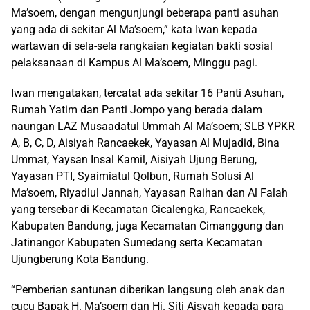
Ma’soem, dengan mengunjungi beberapa panti asuhan
yang ada di sekitar Al Ma’soem,” kata Iwan kepada
wartawan di sela-sela rangkaian kegiatan bakti sosial
pelaksanaan di Kampus Al Ma’soem, Minggu pagi.
Iwan mengatakan, tercatat ada sekitar 16 Panti Asuhan,
Rumah Yatim dan Panti Jompo yang berada dalam
naungan LAZ Musaadatul Ummah Al Ma’soem; SLB YPKR
A, B, C, D, Aisiyah Rancaekek, Yayasan Al Mujadid, Bina
Ummat, Yaysan Insal Kamil, Aisiyah Ujung Berung,
Yayasan PTI, Syaimiatul Qolbun, Rumah Solusi Al
Ma’soem, Riyadlul Jannah, Yayasan Raihan dan Al Falah
yang tersebar di Kecamatan Cicalengka, Rancaekek,
Kabupaten Bandung, juga Kecamatan Cimanggung dan
Jatinangor Kabupaten Sumedang serta Kecamatan
Ujungberung Kota Bandung.
“Pemberian santunan diberikan langsung oleh anak dan
cucu Bapak H. Ma’soem dan Hj. Siti Aisyah kepada para