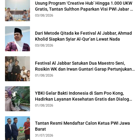
Usung Program ‘Creative Hub’ Hingga 1.000 UKW
Gratis, Tantan Sulthon Paparkan Visi PWI Jabar di
Kota Bogor
03/08/2026
Dari Metode Qitada ke Festival Al Jabbar, Ahmad
Kholid Siapkan Syiar Al-Qur’an Lewat Nada
03/08/2026
Festival Al Jabbar Satukan Dua Maestro Seni,
Rosikin WK dan Irwan Guntari Garap Pertunjukan
Kolosal
01/08/2026
YBKI Gelar Bakti Indonesia di Sam Poo Kong,
Hadirkan Layanan Kesehatan Gratis dan Dialog
Kebangsaan
01/08/2026
Tantan Resmi Mendaftar Calon Ketua PWI Jawa
Barat
31/07/2026