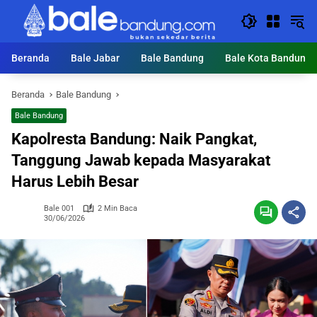
Langsung
ke
konten
Beranda
Bale Jabar
Bale Bandung
Bale Kota Bandung
Beranda
Bale Bandung
Bale Bandung
Kapolresta Bandung: Naik Pangkat,
Tanggung Jawab kepada Masyarakat
Harus Lebih Besar
Bale 001
2 Min Baca
30/06/2026