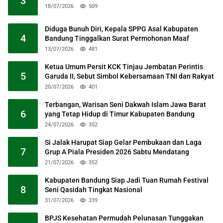
3
18/07/2026
509
Diduga Bunuh Diri, Kepala SPPG Asal Kabupaten
4
Bandung Tinggalkan Surat Permohonan Maaf
13/07/2026
481
Ketua Umum Persit KCK Tinjau Jembatan Perintis
5
Garuda II, Sebut Simbol Kebersamaan TNI dan Rakyat
20/07/2026
401
Terbangan, Warisan Seni Dakwah Islam Jawa Barat
6
yang Tetap Hidup di Timur Kabupaten Bandung
24/07/2026
352
Si Jalak Harupat Siap Gelar Pembukaan dan Laga
7
Grup A Piala Presiden 2026 Sabtu Mendatang
21/07/2026
352
Kabupaten Bandung Siap Jadi Tuan Rumah Festival
8
Seni Qasidah Tingkat Nasional
31/07/2026
339
BPJS Kesehatan Permudah Pelunasan Tunggakan