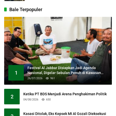
Bale Terpopuler
Festival Al Jabbar Disiapkan Jadi Agenda
1
Nasional, Digelar Sebulan Penuh di Kawasan
Masjid Raya Al Jabbar
26/07/2026
961
Ketika PT BDS Menjadi Arena Penghakiman Politik
2
04/08/2026
650
Kasasi Ditolak, Eks Kepsek MI Al Gozali Dieksekusi