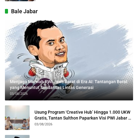
Bale Jabar
Menjaga Marwah PWI Jawa Barat di Era AI: Tantangan Berat
yang Menuntut Solidaritas Lintas Generasi
03/08/2026
Usung Program ‘Creative Hub’ Hingga 1.000 UKW
Gratis, Tantan Sulthon Paparkan Visi PWI Jabar di
Kota Bogor
03/08/2026