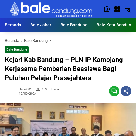
Langsung
ke
konten
Beranda
Bale Jabar
Bale Bandung
Bale Kota Bandung
Beranda
Bale Bandung
Bale Bandung
Kejari Kab Bandung – PLN IP Kamojang
Kerjasama Pemberian Beasiswa Bagi
Puluhan Pelajar Prasejahtera
Bale 001
1 Min Baca
19/09/2024