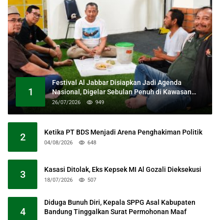
Festival Al Jabbar Disiapkan Jadi Agenda
1
Nasional, Digelar Sebulan Penuh di Kawasan
Masjid Raya Al Jabbar
26/07/2026
949
Ketika PT BDS Menjadi Arena Penghakiman Politik
2
04/08/2026
648
Kasasi Ditolak, Eks Kepsek MI Al Gozali Dieksekusi
3
18/07/2026
507
Diduga Bunuh Diri, Kepala SPPG Asal Kabupaten
4
Bandung Tinggalkan Surat Permohonan Maaf