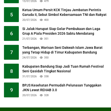
13/07/2026
479
Ketua Umum Persit KCK Tinjau Jembatan Perintis
5
Garuda II, Sebut Simbol Kebersamaan TNI dan Rakyat
20/07/2026
400
Si Jalak Harupat Siap Gelar Pembukaan dan Laga
6
Grup A Piala Presiden 2026 Sabtu Mendatang
21/07/2026
351
Terbangan, Warisan Seni Dakwah Islam Jawa Barat
7
yang Tetap Hidup di Timur Kabupaten Bandung
24/07/2026
350
Kabupaten Bandung Siap Jadi Tuan Rumah Festival
8
Seni Qasidah Tingkat Nasional
31/07/2026
338
BPJS Kesehatan Permudah Pelunasan Tunggakan
9
JKN Lewat REHAB 3.0
20/07/2026
328