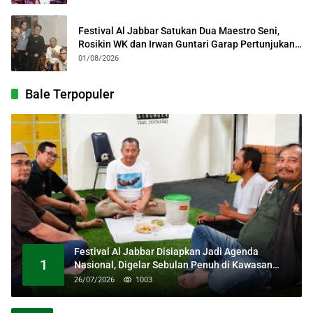
Festival Al Jabbar Satukan Dua Maestro Seni,
Rosikin WK dan Irwan Guntari Garap Pertunjukan
Kolosal
01/08/2026
Bale Terpopuler
Festival Al Jabbar Disiapkan Jadi Agenda
1
Nasional, Digelar Sebulan Penuh di Kawasan
Masjid Raya Al Jabbar
26/07/2026
1003