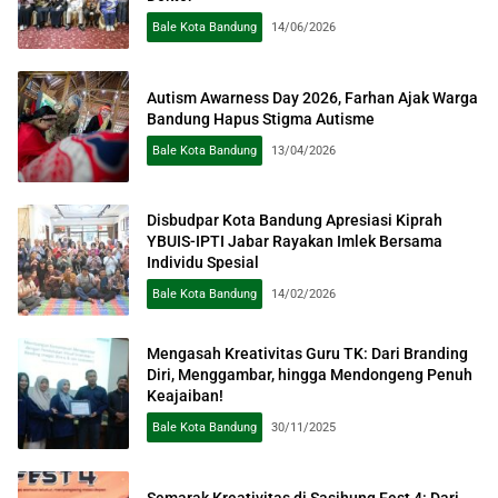
Bale Kota Bandung
14/06/2026
Autism Awarness Day 2026, Farhan Ajak Warga
Bandung Hapus Stigma Autisme
Bale Kota Bandung
13/04/2026
Disbudpar Kota Bandung Apresiasi Kiprah
YBUIS-IPTI Jabar Rayakan Imlek Bersama
Individu Spesial
Bale Kota Bandung
14/02/2026
Mengasah Kreativitas Guru TK: Dari Branding
Diri, Menggambar, hingga Mendongeng Penuh
Keajaiban!
Bale Kota Bandung
30/11/2025
Semarak Kreativitas di Sasihung Fest 4: Dari