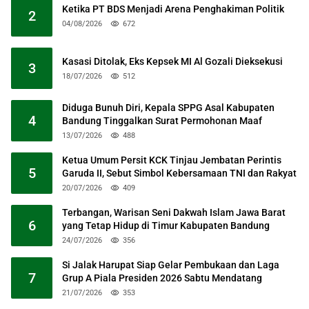
Ketika PT BDS Menjadi Arena Penghakiman Politik
2
04/08/2026
672
Kasasi Ditolak, Eks Kepsek MI Al Gozali Dieksekusi
3
18/07/2026
512
Diduga Bunuh Diri, Kepala SPPG Asal Kabupaten
4
Bandung Tinggalkan Surat Permohonan Maaf
13/07/2026
488
Ketua Umum Persit KCK Tinjau Jembatan Perintis
5
Garuda II, Sebut Simbol Kebersamaan TNI dan Rakyat
20/07/2026
409
Terbangan, Warisan Seni Dakwah Islam Jawa Barat
6
yang Tetap Hidup di Timur Kabupaten Bandung
24/07/2026
356
Si Jalak Harupat Siap Gelar Pembukaan dan Laga
7
Grup A Piala Presiden 2026 Sabtu Mendatang
21/07/2026
353