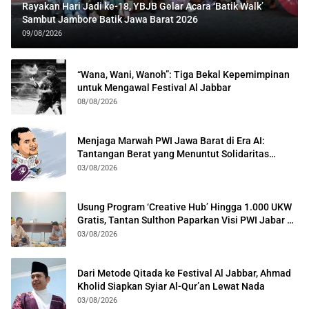
Rayakan Hari Jadi ke-18, YBJB Gelar Acara ‘Batik Walk’
Sambut Jambore Batik Jawa Barat 2026
09/08/2026
“Wana, Wani, Wanoh”: Tiga Bekal Kepemimpinan
untuk Mengawal Festival Al Jabbar
08/08/2026
Menjaga Marwah PWI Jawa Barat di Era AI:
Tantangan Berat yang Menuntut Solidaritas
Lintas Generasi
03/08/2026
Usung Program ‘Creative Hub’ Hingga 1.000 UKW
Gratis, Tantan Sulthon Paparkan Visi PWI Jabar di
Kota Bogor
03/08/2026
Dari Metode Qitada ke Festival Al Jabbar, Ahmad
Kholid Siapkan Syiar Al-Qur’an Lewat Nada
03/08/2026