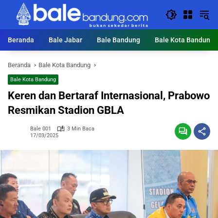
Langsung
ke
konten
Beranda
Bale Jabar
Bale Bandung
Bale Kota Bandung
Beranda
Bale Kota Bandung
Bale Kota Bandung
Keren dan Bertaraf Internasional, Prabowo
Resmikan Stadion GBLA
Bale 001
3 Min Baca
17/03/2025