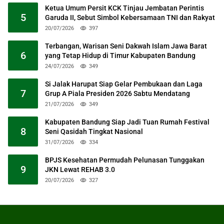
Ketua Umum Persit KCK Tinjau Jembatan Perintis
5
Garuda II, Sebut Simbol Kebersamaan TNI dan Rakyat
20/07/2026
397
Terbangan, Warisan Seni Dakwah Islam Jawa Barat
6
yang Tetap Hidup di Timur Kabupaten Bandung
24/07/2026
349
Si Jalak Harupat Siap Gelar Pembukaan dan Laga
7
Grup A Piala Presiden 2026 Sabtu Mendatang
21/07/2026
349
Kabupaten Bandung Siap Jadi Tuan Rumah Festival
8
Seni Qasidah Tingkat Nasional
31/07/2026
334
BPJS Kesehatan Permudah Pelunasan Tunggakan
9
JKN Lewat REHAB 3.0
20/07/2026
327