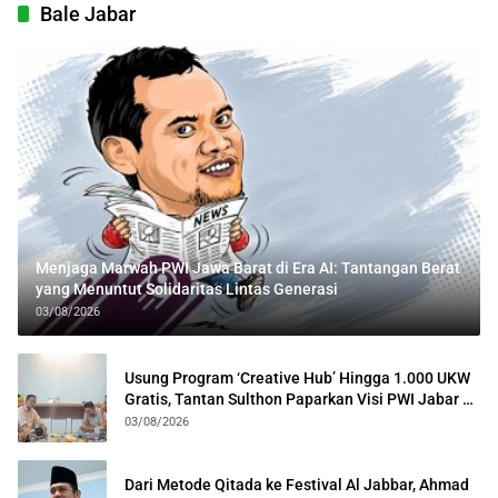
Bale Jabar
Menjaga Marwah PWI Jawa Barat di Era AI: Tantangan Berat
yang Menuntut Solidaritas Lintas Generasi
03/08/2026
Usung Program ‘Creative Hub’ Hingga 1.000 UKW
Gratis, Tantan Sulthon Paparkan Visi PWI Jabar di
Kota Bogor
03/08/2026
Dari Metode Qitada ke Festival Al Jabbar, Ahmad