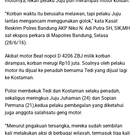
motornya, rekan pelaku Juju pun merampas motor korban.
“Korban waktu itu berusaha melawan, tapi pelaku Juju
lantas mengancam menggunakan golok,” kata Kasat
Reskrim Polres Bandung AKP Niko N. Adi Putra SH, SIK,MH
sat ekspos perkara di Mapolres Bandung, Selasa
(28/6/16).
Akibat motor Beat nopol D 4206 ZBJ milik korban
dirampas, korban merugi Rp10 juta. Soalnya oleh pelaku
motor itu dijual ke penadah bernama Tedi yang dijual lagi
ke Kostaman.
Polisi membekuk Tedi dan Kostaman selaku penadah,
sekaligus meringkus Juju Juhaman (24) dan Sopian
Permana (21),kedua pelaku pembegalan yang diketahui
juga anggota salahsatu geng motor.
“Menurut pngakuan tersangka, mereka sudah sembilan
kali melakukan aksi di berbagai wilayah, termasuk tiga kali