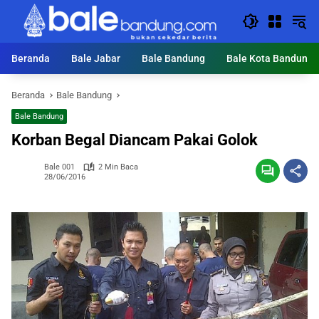
Langsung
ke
konten
Beranda
Bale Jabar
Bale Bandung
Bale Kota Bandung
Beranda
Bale Bandung
Bale Bandung
Korban Begal Diancam Pakai Golok
Bale 001
2 Min Baca
28/06/2016