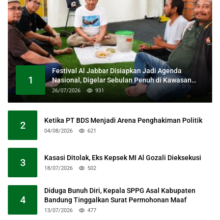
Festival Al Jabbar Disiapkan Jadi Agenda
1
Nasional, Digelar Sebulan Penuh di Kawasan
Masjid Raya Al Jabbar
26/07/2026
931
Ketika PT BDS Menjadi Arena Penghakiman Politik
2
04/08/2026
621
Kasasi Ditolak, Eks Kepsek MI Al Gozali Dieksekusi
3
18/07/2026
502
Diduga Bunuh Diri, Kepala SPPG Asal Kabupaten
4
Bandung Tinggalkan Surat Permohonan Maaf
13/07/2026
477