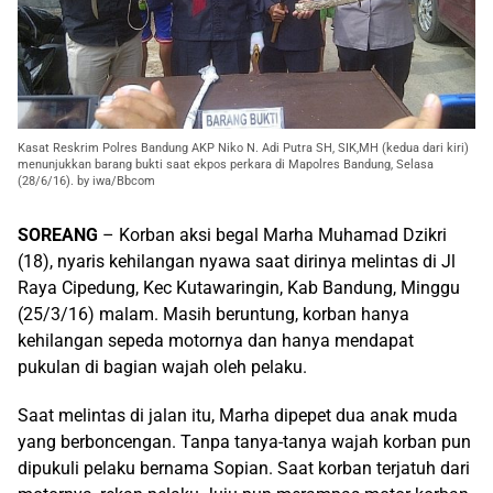
Kasat Reskrim Polres Bandung AKP Niko N. Adi Putra SH, SIK,MH (kedua dari kiri)
menunjukkan barang bukti saat ekpos perkara di Mapolres Bandung, Selasa
(28/6/16). by iwa/Bbcom
SOREANG
– Korban aksi begal Marha Muhamad Dzikri
(18), nyaris kehilangan nyawa saat dirinya melintas di Jl
Raya Cipedung, Kec Kutawaringin, Kab Bandung, Minggu
(25/3/16) malam. Masih beruntung, korban hanya
kehilangan sepeda motornya dan hanya mendapat
pukulan di bagian wajah oleh pelaku.
Saat melintas di jalan itu, Marha dipepet dua anak muda
yang berboncengan. Tanpa tanya-tanya wajah korban pun
dipukuli pelaku bernama Sopian. Saat korban terjatuh dari