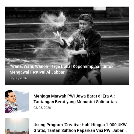
“Wana, Wani, Wanoh”: Tiga Bekal Kepemimpinan untuk
Mengawal Festival Al Jabbar
08/08/2026
Menjaga Marwah PWI Jawa Barat di Era AI:
Tantangan Berat yang Menuntut Solidaritas
Lintas Generasi
03/08/2026
Usung Program ‘Creative Hub’ Hingga 1.000 UKW
Gratis, Tantan Sulthon Paparkan Visi PWI Jabar di