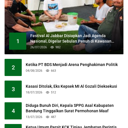
Festival Al Jabbar Disiapkan Jadi Agenda
1
Nasional, Digelar Sebulan Penuh di Kawasan
Masjid Raya Al Jabbar
26/07/2026
982
Ketika PT BDS Menjadi Arena Penghakiman Politik
2
04/08/2026
663
Kasasi Ditolak, Eks Kepsek MI Al Gozali Dieksekusi
3
18/07/2026
512
Diduga Bunuh Diri, Kepala SPPG Asal Kabupaten
4
Bandung Tinggalkan Surat Permohonan Maaf
13/07/2026
487
Ketua Umum Persit KCK Tinjau Jembatan Perintis