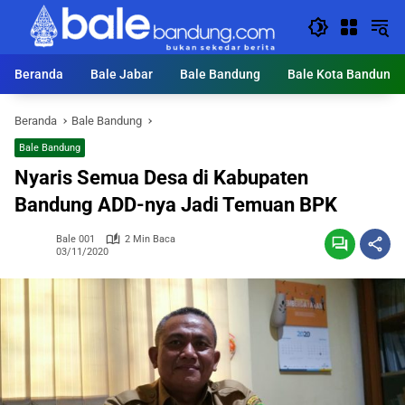
Langsung
ke
konten
Beranda
Bale Jabar
Bale Bandung
Bale Kota Bandung
Beranda
Bale Bandung
Bale Bandung
Nyaris Semua Desa di Kabupaten
Bandung ADD-nya Jadi Temuan BPK
Bale 001
2 Min Baca
03/11/2020