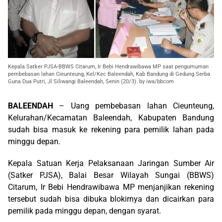
Kepala Satker PJSA-BBWS Citarum, Ir Bebi Hendrawibawa MP saat pengumuman
pembebasan lahan Cieunteung, Kel/Kec Baleendah, Kab Bandung di Gedung Serba
Guna Dua Putri, Jl Siliwangi Baleendah, Senin (20/3). by iwa/bbcom
BALEENDAH
– Uang pembebasan lahan Cieunteung,
Kelurahan/Kecamatan Baleendah, Kabupaten Bandung
sudah bisa masuk ke rekening para pemilik lahan pada
minggu depan.
Kepala Satuan Kerja Pelaksanaan Jaringan Sumber Air
(Satker PJSA), Balai Besar Wilayah Sungai (BBWS)
Citarum, Ir Bebi Hendrawibawa MP menjanjikan rekening
tersebut sudah bisa dibuka blokirnya dan dicairkan para
pemilik pada minggu depan, dengan syarat.