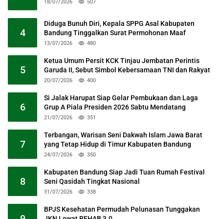
18/07/2026
507
Diduga Bunuh Diri, Kepala SPPG Asal Kabupaten
4
Bandung Tinggalkan Surat Permohonan Maaf
13/07/2026
480
Ketua Umum Persit KCK Tinjau Jembatan Perintis
5
Garuda II, Sebut Simbol Kebersamaan TNI dan Rakyat
20/07/2026
400
Si Jalak Harupat Siap Gelar Pembukaan dan Laga
6
Grup A Piala Presiden 2026 Sabtu Mendatang
21/07/2026
351
Terbangan, Warisan Seni Dakwah Islam Jawa Barat
7
yang Tetap Hidup di Timur Kabupaten Bandung
24/07/2026
350
Kabupaten Bandung Siap Jadi Tuan Rumah Festival
8
Seni Qasidah Tingkat Nasional
31/07/2026
338
BPJS Kesehatan Permudah Pelunasan Tunggakan
9
JKN Lewat REHAB 3.0