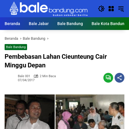
Langsung
ke
konten
Beranda
Bale Jabar
Bale Bandung
Bale Kota Bandung
Beranda
Bale Bandung
Bale Bandung
Pembebasan Lahan Cieunteung Cair
Minggu Depan
Bale 001
2 Min Baca
07/04/2017