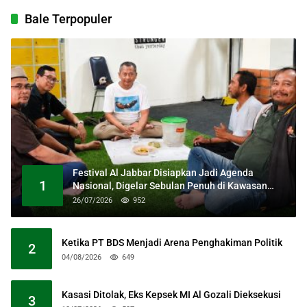
Bale Terpopuler
Festival Al Jabbar Disiapkan Jadi Agenda
1
Nasional, Digelar Sebulan Penuh di Kawasan
Masjid Raya Al Jabbar
26/07/2026
952
Ketika PT BDS Menjadi Arena Penghakiman Politik
2
04/08/2026
649
Kasasi Ditolak, Eks Kepsek MI Al Gozali Dieksekusi
3