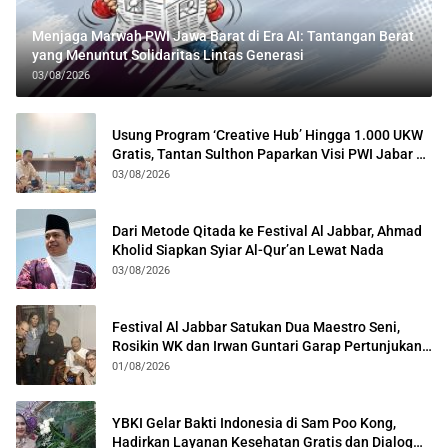
Menjaga Marwah PWI Jawa Barat di Era AI: Tantangan Berat
yang Menuntut Solidaritas Lintas Generasi
03/08/2026
Usung Program ‘Creative Hub’ Hingga 1.000 UKW
Gratis, Tantan Sulthon Paparkan Visi PWI Jabar di
Kota Bogor
03/08/2026
Dari Metode Qitada ke Festival Al Jabbar, Ahmad
Kholid Siapkan Syiar Al-Qur’an Lewat Nada
03/08/2026
Festival Al Jabbar Satukan Dua Maestro Seni,
Rosikin WK dan Irwan Guntari Garap Pertunjukan
Kolosal
01/08/2026
YBKI Gelar Bakti Indonesia di Sam Poo Kong,
Hadirkan Layanan Kesehatan Gratis dan Dialog