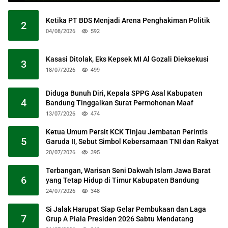
Ketika PT BDS Menjadi Arena Penghakiman Politik
2
04/08/2026
592
Kasasi Ditolak, Eks Kepsek MI Al Gozali Dieksekusi
3
18/07/2026
499
Diduga Bunuh Diri, Kepala SPPG Asal Kabupaten
4
Bandung Tinggalkan Surat Permohonan Maaf
13/07/2026
474
Ketua Umum Persit KCK Tinjau Jembatan Perintis
5
Garuda II, Sebut Simbol Kebersamaan TNI dan Rakyat
20/07/2026
395
Terbangan, Warisan Seni Dakwah Islam Jawa Barat
6
yang Tetap Hidup di Timur Kabupaten Bandung
24/07/2026
348
Si Jalak Harupat Siap Gelar Pembukaan dan Laga
7
Grup A Piala Presiden 2026 Sabtu Mendatang