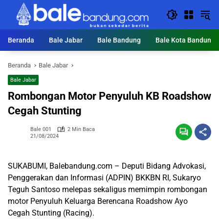
Langsung
ke
konten
Beranda
Bale Jabar
Bale Bandung
Bale Kota Bandung
Beranda
Bale Jabar
Bale Jabar
Rombongan Motor Penyuluh KB Roadshow
Cegah Stunting
Bale 001
2 Min Baca
21/08/2024
SUKABUMI, Balebandung.com – Deputi Bidang Advokasi,
Penggerakan dan Informasi (ADPIN) BKKBN RI, Sukaryo
Teguh Santoso melepas sekaligus memimpin rombongan
motor Penyuluh Keluarga Berencana Roadshow Ayo
Cegah Stunting (Racing).