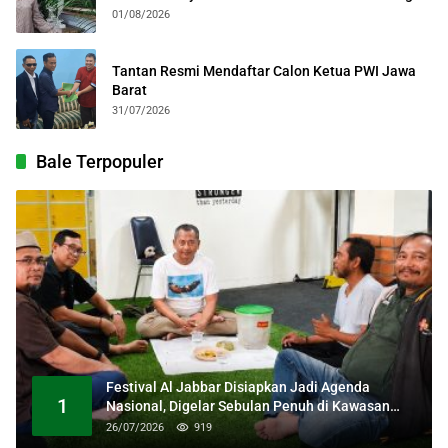
Kebangsaan
01/08/2026
Tantan Resmi Mendaftar Calon Ketua PWI Jawa
Barat
31/07/2026
Bale Terpopuler
Festival Al Jabbar Disiapkan Jadi Agenda
1
Nasional, Digelar Sebulan Penuh di Kawasan
Masjid Raya Al Jabbar
26/07/2026
919