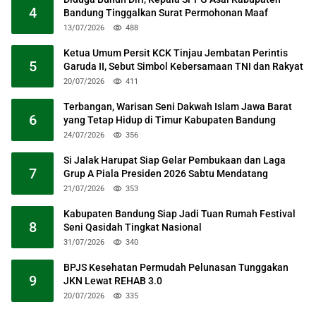
4
Bandung Tinggalkan Surat Permohonan Maaf
13/07/2026
488
Ketua Umum Persit KCK Tinjau Jembatan Perintis
5
Garuda II, Sebut Simbol Kebersamaan TNI dan Rakyat
20/07/2026
411
Terbangan, Warisan Seni Dakwah Islam Jawa Barat
6
yang Tetap Hidup di Timur Kabupaten Bandung
24/07/2026
356
Si Jalak Harupat Siap Gelar Pembukaan dan Laga
7
Grup A Piala Presiden 2026 Sabtu Mendatang
21/07/2026
353
Kabupaten Bandung Siap Jadi Tuan Rumah Festival
8
Seni Qasidah Tingkat Nasional
31/07/2026
340
BPJS Kesehatan Permudah Pelunasan Tunggakan
9
JKN Lewat REHAB 3.0
20/07/2026
335