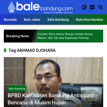
Langsung
ke
konten
Beranda
Bale Jabar
Bale Bandung
Bale Kota Bandung
Dandim 0624 Imbau Warga Hindari Keluar
Hai
Breaking News
i
Malam Jika Tak Ada Keperluan Penting
Ma
Tag:
AKHMAD DJOHARA
Bale Bandung
BPBD Kabupaten Bandung Antisipasi
Bencana di Musim Hujan