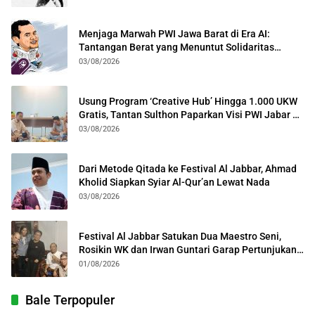
Menjaga Marwah PWI Jawa Barat di Era AI:
Tantangan Berat yang Menuntut Solidaritas
Lintas Generasi
03/08/2026
Usung Program ‘Creative Hub’ Hingga 1.000 UKW
Gratis, Tantan Sulthon Paparkan Visi PWI Jabar di
Kota Bogor
03/08/2026
Dari Metode Qitada ke Festival Al Jabbar, Ahmad
Kholid Siapkan Syiar Al-Qur’an Lewat Nada
03/08/2026
Festival Al Jabbar Satukan Dua Maestro Seni,
Rosikin WK dan Irwan Guntari Garap Pertunjukan
Kolosal
01/08/2026
Bale Terpopuler