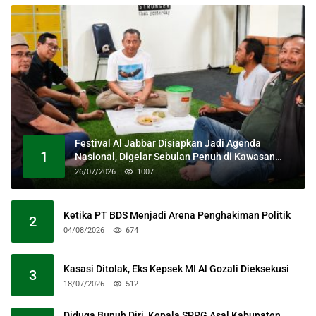
Festival Al Jabbar Disiapkan Jadi Agenda
1
Nasional, Digelar Sebulan Penuh di Kawasan
Masjid Raya Al Jabbar
26/07/2026
1007
Ketika PT BDS Menjadi Arena Penghakiman Politik
2
04/08/2026
674
Kasasi Ditolak, Eks Kepsek MI Al Gozali Dieksekusi
3
18/07/2026
512
Diduga Bunuh Diri, Kepala SPPG Asal Kabupaten