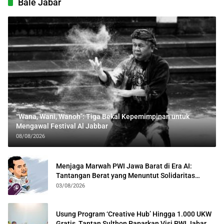
Bale Jabar
“Wana, Wani, Wanoh”: Tiga Bekal Kepemimpinan untuk
Mengawal Festival Al Jabbar
08/08/2026
Menjaga Marwah PWI Jawa Barat di Era AI:
Tantangan Berat yang Menuntut Solidaritas
Lintas Generasi
03/08/2026
Usung Program ‘Creative Hub’ Hingga 1.000 UKW
Gratis, Tantan Sulthon Paparkan Visi PWI Jabar di