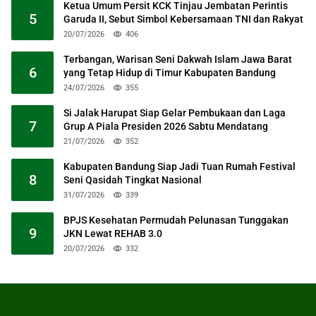
Ketua Umum Persit KCK Tinjau Jembatan Perintis
5
Garuda II, Sebut Simbol Kebersamaan TNI dan Rakyat
20/07/2026
406
Terbangan, Warisan Seni Dakwah Islam Jawa Barat
6
yang Tetap Hidup di Timur Kabupaten Bandung
24/07/2026
355
Si Jalak Harupat Siap Gelar Pembukaan dan Laga
7
Grup A Piala Presiden 2026 Sabtu Mendatang
21/07/2026
352
Kabupaten Bandung Siap Jadi Tuan Rumah Festival
8
Seni Qasidah Tingkat Nasional
31/07/2026
339
BPJS Kesehatan Permudah Pelunasan Tunggakan
9
JKN Lewat REHAB 3.0
20/07/2026
332