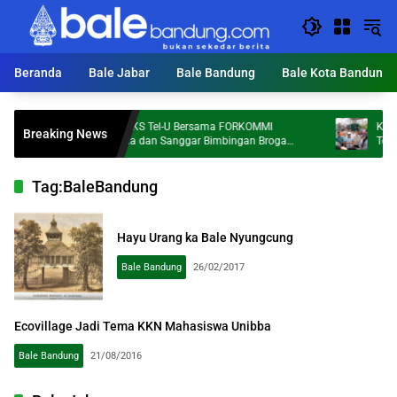
Langsung
ke
konten
Beranda
Bale Jabar
Bale Bandung
Bale Kota Bandung
Dosen FKS Tel-U Bersama FORKOMMI
KDS Targe
Breaking News
Malaysia dan Sanggar Bimbingan Broga
Ton Sampa
Perkuat Kolaborasi Internasional melalui
Pengabdian kepada Masyarakat
Tag:
BaleBandung
Hayu Urang ka Bale Nyungcung
Bale Bandung
26/02/2017
Ecovillage Jadi Tema KKN Mahasiswa Unibba
Bale Bandung
21/08/2016