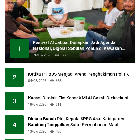
Festival Al Jabbar Disiapkan Jadi Agenda
1
Nasional, Digelar Sebulan Penuh di Kawasan
Masjid Raya Al Jabbar
26/07/2026
977
Ketika PT BDS Menjadi Arena Penghakiman Politik
2
04/08/2026
663
Kasasi Ditolak, Eks Kepsek MI Al Gozali Dieksekusi
3
18/07/2026
511
Diduga Bunuh Diri, Kepala SPPG Asal Kabupaten
4
Bandung Tinggalkan Surat Permohonan Maaf
13/07/2026
486