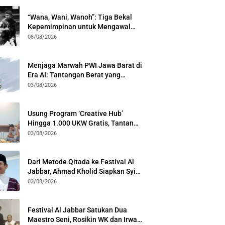
“Wana, Wani, Wanoh”: Tiga Bekal
Kepemimpinan untuk Mengawal
Festival Al Jabbar
08/08/2026
Menjaga Marwah PWI Jawa Barat di
Era AI: Tantangan Berat yang
Menuntut Solidaritas Lintas
03/08/2026
Generasi
Usung Program ‘Creative Hub’
Hingga 1.000 UKW Gratis, Tantan
Sulthon Paparkan Visi PWI Jabar di
03/08/2026
Kota Bogor
Dari Metode Qitada ke Festival Al
Jabbar, Ahmad Kholid Siapkan Syiar
Al-Qur’an Lewat Nada
03/08/2026
Festival Al Jabbar Satukan Dua
Maestro Seni, Rosikin WK dan Irwan