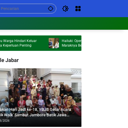
indari Keluar
Hailuki: Operasi Berskala Besar Jawaban atas
an Penting
Maraknya Begal dan Peredaran Miras
le Jabar
akan Hari Jadi ke-18, YBJB Gelar Acara
tik Walk’ Sambut Jambore Batik Jawa
at 2026
8/2026