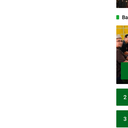
Ba
2
3