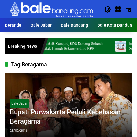
Langsung
ke
konten
Beranda
Bale Jabar
Bale Bandung
Bale Kota Bandung
Cegah Praktik Korupsi, KDS Dorong Seluruh
Investor Pa
Breaking News
OPD Tindak Lanjuti Rekomendasi KPK
Sebut Keper
Tag:
Beragama
Bale Jabar
Bupati Purwakarta Peduli Kebebasan
Beragama
23/02/2016