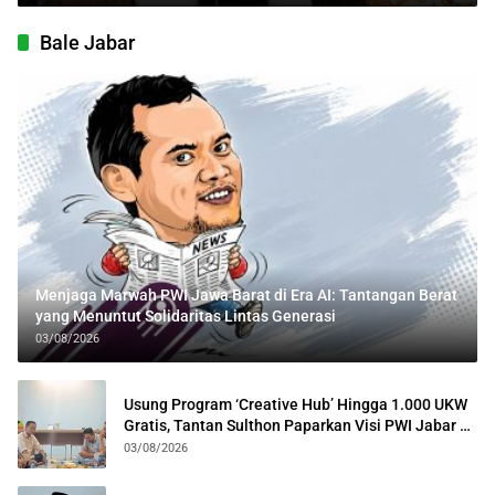
Bale Jabar
Menjaga Marwah PWI Jawa Barat di Era AI: Tantangan Berat
yang Menuntut Solidaritas Lintas Generasi
03/08/2026
Usung Program ‘Creative Hub’ Hingga 1.000 UKW
Gratis, Tantan Sulthon Paparkan Visi PWI Jabar di
Kota Bogor
03/08/2026