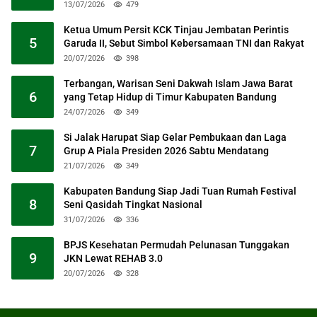
13/07/2026
479
Ketua Umum Persit KCK Tinjau Jembatan Perintis
5
Garuda II, Sebut Simbol Kebersamaan TNI dan Rakyat
20/07/2026
398
Terbangan, Warisan Seni Dakwah Islam Jawa Barat
6
yang Tetap Hidup di Timur Kabupaten Bandung
24/07/2026
349
Si Jalak Harupat Siap Gelar Pembukaan dan Laga
7
Grup A Piala Presiden 2026 Sabtu Mendatang
21/07/2026
349
Kabupaten Bandung Siap Jadi Tuan Rumah Festival
8
Seni Qasidah Tingkat Nasional
31/07/2026
336
BPJS Kesehatan Permudah Pelunasan Tunggakan
9
JKN Lewat REHAB 3.0
20/07/2026
328