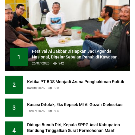
Festival Al Jabbar Disiapkan Jadi Agenda
1
Nasional, Digelar Sebulan Penuh di Kawasan
Masjid Raya Al Jabbar
26/07/2026
942
Ketika PT BDS Menjadi Arena Penghakiman Politik
2
04/08/2026
638
Kasasi Ditolak, Eks Kepsek MI Al Gozali Dieksekusi
3
18/07/2026
506
Diduga Bunuh Diri, Kepala SPPG Asal Kabupaten
4
Bandung Tinggalkan Surat Permohonan Maaf