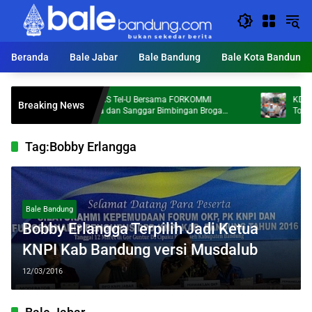
Langsung
ke
konten
Beranda
Bale Jabar
Bale Bandung
Bale Kota Bandung
Dosen FKS Tel-U Bersama FORKOMMI
KDS Target
Breaking News
Malaysia dan Sanggar Bimbingan Broga
Ton Sampah 
Perkuat Kolaborasi Internasional melalui
Pengabdian kepada Masyarakat
Tag:
Bobby Erlangga
Bale Bandung
Bobby Erlangga Terpilih Jadi Ketua
KNPI Kab Bandung versi Musdalub
12/03/2016