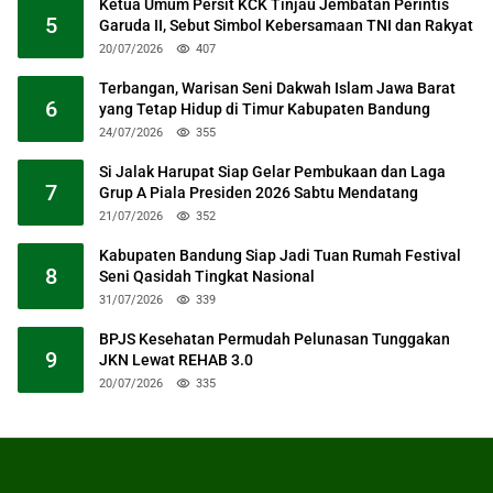
Ketua Umum Persit KCK Tinjau Jembatan Perintis
5
Garuda II, Sebut Simbol Kebersamaan TNI dan Rakyat
20/07/2026
407
Terbangan, Warisan Seni Dakwah Islam Jawa Barat
6
yang Tetap Hidup di Timur Kabupaten Bandung
24/07/2026
355
Si Jalak Harupat Siap Gelar Pembukaan dan Laga
7
Grup A Piala Presiden 2026 Sabtu Mendatang
21/07/2026
352
Kabupaten Bandung Siap Jadi Tuan Rumah Festival
8
Seni Qasidah Tingkat Nasional
31/07/2026
339
BPJS Kesehatan Permudah Pelunasan Tunggakan
9
JKN Lewat REHAB 3.0
20/07/2026
335