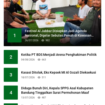
Festival Al Jabbar Disiapkan Jadi Agenda
1
Nasional, Digelar Sebulan Penuh di Kawasan
Masjid Raya Al Jabbar
26/07/2026
982
Ketika PT BDS Menjadi Arena Penghakiman Politik
2
04/08/2026
663
Kasasi Ditolak, Eks Kepsek MI Al Gozali Dieksekusi
3
18/07/2026
511
Diduga Bunuh Diri, Kepala SPPG Asal Kabupaten
4
Bandung Tinggalkan Surat Permohonan Maaf
13/07/2026
487