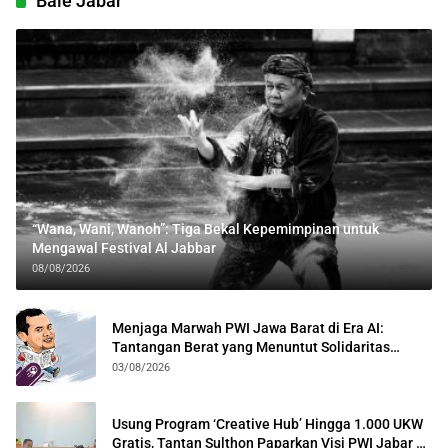
Bale Jabar
“Wana, Wani, Wanoh”: Tiga Bekal Kepemimpinan untuk
Mengawal Festival Al Jabbar
08/08/2026
Menjaga Marwah PWI Jawa Barat di Era AI:
Tantangan Berat yang Menuntut Solidaritas
Lintas Generasi
03/08/2026
Usung Program ‘Creative Hub’ Hingga 1.000 UKW
Gratis, Tantan Sulthon Paparkan Visi PWI Jabar di