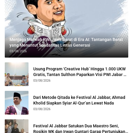
Menjaga Marwah PWI Jawa Barat di Era AI: Tantangan Berat
yang Menuntut Solidaritas Lintas Generasi
03/08/2026
Usung Program ‘Creative Hub’ Hingga 1.000 UKW
Gratis, Tantan Sulthon Paparkan Visi PWI Jabar di
Kota Bogor
03/08/2026
Dari Metode Qitada ke Festival Al Jabbar, Ahmad
Kholid Siapkan Syiar Al-Qur’an Lewat Nada
03/08/2026
Festival Al Jabbar Satukan Dua Maestro Seni,
Rosikin WK dan Irwan Guntari Garap Pertunjukan