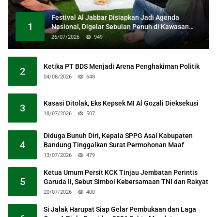
Festival Al Jabbar Disiapkan Jadi Agenda
1
Nasional, Digelar Sebulan Penuh di Kawasan
Masjid Raya Al Jabbar
26/07/2026
949
Ketika PT BDS Menjadi Arena Penghakiman Politik
2
04/08/2026
648
Kasasi Ditolak, Eks Kepsek MI Al Gozali Dieksekusi
3
18/07/2026
507
Diduga Bunuh Diri, Kepala SPPG Asal Kabupaten
4
Bandung Tinggalkan Surat Permohonan Maaf
13/07/2026
479
Ketua Umum Persit KCK Tinjau Jembatan Perintis
5
Garuda II, Sebut Simbol Kebersamaan TNI dan Rakyat
20/07/2026
400
Si Jalak Harupat Siap Gelar Pembukaan dan Laga