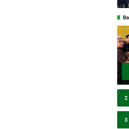
Ba
2
3