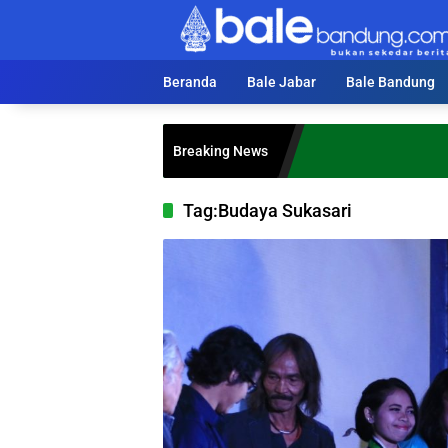
Langsung
ke
konten
Beranda
Bale Jabar
Bale Bandung
Breaking News
Tag:
Budaya Sukasari