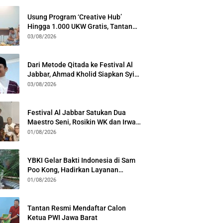
Usung Program ‘Creative Hub’
Hingga 1.000 UKW Gratis, Tantan
Sulthon Paparkan Visi PWI Jabar di
03/08/2026
Kota Bogor
Dari Metode Qitada ke Festival Al
Jabbar, Ahmad Kholid Siapkan Syiar
Al-Qur’an Lewat Nada
03/08/2026
Festival Al Jabbar Satukan Dua
Maestro Seni, Rosikin WK dan Irwan
Guntari Garap Pertunjukan Kolosal
01/08/2026
YBKI Gelar Bakti Indonesia di Sam
Poo Kong, Hadirkan Layanan
Kesehatan Gratis dan Dialog
01/08/2026
Kebangsaan
Tantan Resmi Mendaftar Calon
Ketua PWI Jawa Barat