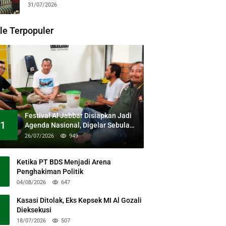
31/07/2026
le Terpopuler
Festival Al Jabbar Disiapkan Jadi
1
Agenda Nasional, Digelar Sebulan
Penuh di Kawasan Masjid Raya Al
26/07/2026
949
Jabbar
Ketika PT BDS Menjadi Arena
Penghakiman Politik
04/08/2026
647
Kasasi Ditolak, Eks Kepsek MI Al Gozali
Dieksekusi
18/07/2026
507