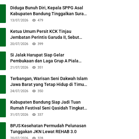
Diduga Bunuh Diri, Kepala SPPG Asal
Kabupaten Bandung Tinggalkan Surat
Permohonan Maaf
13/07/2026
479
Ketua Umum Persit KCK Tinjau
Jembatan Perintis Garuda II, Sebut
Simbol Kebersamaan TNI dan Rakyat
20/07/2026
399
Si Jalak Harupat Siap Gelar
Pembukaan dan Laga Grup A Piala
Presiden 2026 Sabtu Mendatang
21/07/2026
351
Terbangan, Warisan Seni Dakwah Islam
Jawa Barat yang Tetap Hidup di Timur
Kabupaten Bandung
24/07/2026
350
Kabupaten Bandung Siap Jadi Tuan
Rumah Festival Seni Qasidah Tingkat
Nasional
31/07/2026
337
BPJS Kesehatan Permudah Pelunasan
Tunggakan JKN Lewat REHAB 3.0
20/07/2026
328