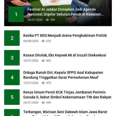
Festival Al Jabbar Disiapkan Jadi Agenda
1
Nasional, Digelar Sebulan Penuh di Kawasan
Masjid Raya Al Jabbar
26/07/2026
936
Ketika PT BDS Menjadi Arena Penghakiman Politik
2
04/08/2026
623
Kasasi Ditolak, Eks Kepsek MI Al Gozali Dieksekusi
3
18/07/2026
504
Diduga Bunuh Diri, Kepala SPPG Asal Kabupaten
4
Bandung Tinggalkan Surat Permohonan Maaf
13/07/2026
479
Ketua Umum Persit KCK Tinjau Jembatan Perintis
5
Garuda II, Sebut Simbol Kebersamaan TNI dan Rakyat
20/07/2026
398
Terbangan, Warisan Seni Dakwah Islam Jawa Barat