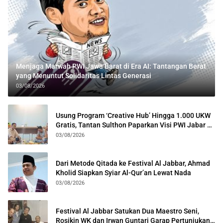
Menjaga Marwah PWI Jawa Barat di Era AI: Tantangan Berat
yang Menuntut Solidaritas Lintas Generasi
03/08/2026
Usung Program ‘Creative Hub’ Hingga 1.000 UKW
Gratis, Tantan Sulthon Paparkan Visi PWI Jabar di
Kota Bogor
03/08/2026
Dari Metode Qitada ke Festival Al Jabbar, Ahmad
Kholid Siapkan Syiar Al-Qur’an Lewat Nada
03/08/2026
Festival Al Jabbar Satukan Dua Maestro Seni,
Rosikin WK dan Irwan Guntari Garap Pertunjukan