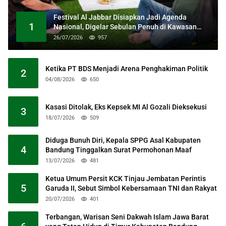
Festival Al Jabbar Disiapkan Jadi Agenda
1
Nasional, Digelar Sebulan Penuh di Kawasan
Masjid Raya Al Jabbar
26/07/2026
957
Ketika PT BDS Menjadi Arena Penghakiman Politik
2
04/08/2026
650
Kasasi Ditolak, Eks Kepsek MI Al Gozali Dieksekusi
3
18/07/2026
509
Diduga Bunuh Diri, Kepala SPPG Asal Kabupaten
4
Bandung Tinggalkan Surat Permohonan Maaf
13/07/2026
481
Ketua Umum Persit KCK Tinjau Jembatan Perintis
5
Garuda II, Sebut Simbol Kebersamaan TNI dan Rakyat
20/07/2026
401
Terbangan, Warisan Seni Dakwah Islam Jawa Barat