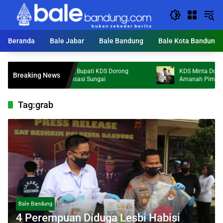
Langsung
ke
konten
Beranda
Bale Jabar
Bale Bandung
Bale Kota Bandung
pung Kemarau, Bupati KDS Dorong
KDS Minta Doa Anak Yatim
Breaking News
cepatan Normalisasi Sungai
Amanah Pimpin Kabupate
Tag:
grab
Bale Bandung
4 Perempuan Diduga Lesbi Habisi