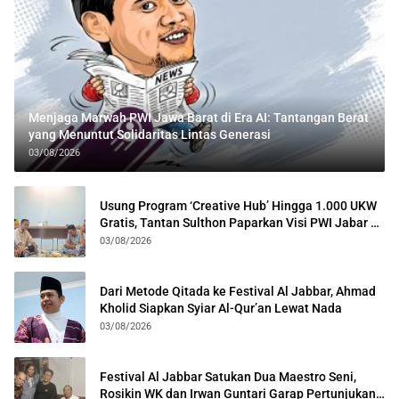
Menjaga Marwah PWI Jawa Barat di Era AI: Tantangan Berat
yang Menuntut Solidaritas Lintas Generasi
03/08/2026
Usung Program ‘Creative Hub’ Hingga 1.000 UKW
Gratis, Tantan Sulthon Paparkan Visi PWI Jabar di
Kota Bogor
03/08/2026
Dari Metode Qitada ke Festival Al Jabbar, Ahmad
Kholid Siapkan Syiar Al-Qur’an Lewat Nada
03/08/2026
Festival Al Jabbar Satukan Dua Maestro Seni,
Rosikin WK dan Irwan Guntari Garap Pertunjukan