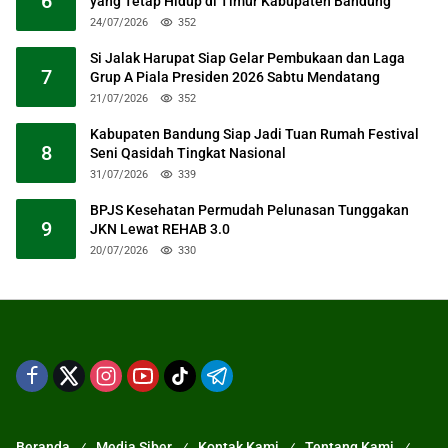
6
yang Tetap Hidup di Timur Kabupaten Bandung
24/07/2026
352
Si Jalak Harupat Siap Gelar Pembukaan dan Laga
7
Grup A Piala Presiden 2026 Sabtu Mendatang
21/07/2026
352
Kabupaten Bandung Siap Jadi Tuan Rumah Festival
8
Seni Qasidah Tingkat Nasional
31/07/2026
339
BPJS Kesehatan Permudah Pelunasan Tunggakan
9
JKN Lewat REHAB 3.0
20/07/2026
330
Beranda
Media Siber
Kontak Kami
Tentang Kami