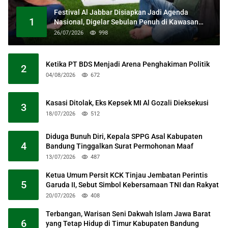
Festival Al Jabbar Disiapkan Jadi Agenda
1
Nasional, Digelar Sebulan Penuh di Kawasan
Masjid Raya Al Jabbar
26/07/2026
998
Ketika PT BDS Menjadi Arena Penghakiman Politik
2
04/08/2026
672
Kasasi Ditolak, Eks Kepsek MI Al Gozali Dieksekusi
3
18/07/2026
512
Diduga Bunuh Diri, Kepala SPPG Asal Kabupaten
4
Bandung Tinggalkan Surat Permohonan Maaf
13/07/2026
487
Ketua Umum Persit KCK Tinjau Jembatan Perintis
5
Garuda II, Sebut Simbol Kebersamaan TNI dan Rakyat
20/07/2026
408
Terbangan, Warisan Seni Dakwah Islam Jawa Barat
6
yang Tetap Hidup di Timur Kabupaten Bandung