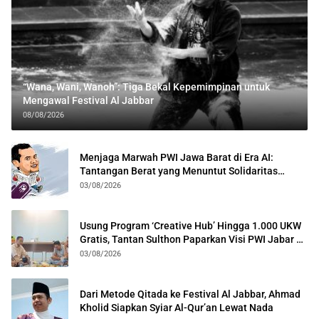
“Wana, Wani, Wanoh”: Tiga Bekal Kepemimpinan untuk
Mengawal Festival Al Jabbar
08/08/2026
Menjaga Marwah PWI Jawa Barat di Era AI:
Tantangan Berat yang Menuntut Solidaritas
Lintas Generasi
03/08/2026
Usung Program ‘Creative Hub’ Hingga 1.000 UKW
Gratis, Tantan Sulthon Paparkan Visi PWI Jabar di
Kota Bogor
03/08/2026
Dari Metode Qitada ke Festival Al Jabbar, Ahmad
Kholid Siapkan Syiar Al-Qur’an Lewat Nada