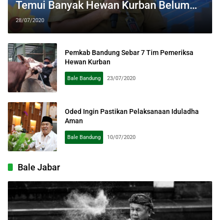
Temui Banyak Hewan Kurban Belum
Cukup Umur
28/07/2020
Pemkab Bandung Sebar 7 Tim Pemeriksa
Hewan Kurban
Bale Bandung
23/07/2020
Oded Ingin Pastikan Pelaksanaan Iduladha
Aman
Bale Bandung
10/07/2020
Bale Jabar