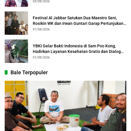
03/08/2026
Festival Al Jabbar Satukan Dua Maestro Seni,
Rosikin WK dan Irwan Guntari Garap Pertunjukan
Kolosal
01/08/2026
YBKI Gelar Bakti Indonesia di Sam Poo Kong,
Hadirkan Layanan Kesehatan Gratis dan Dialog
Kebangsaan
01/08/2026
Bale Terpopuler