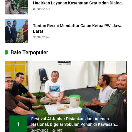
Hadirkan Layanan Kesehatan Gratis dan Dialog
Kebangsaan
01/08/2026
Tantan Resmi Mendaftar Calon Ketua PWI Jawa
Barat
31/07/2026
Bale Terpopuler
Festival Al Jabbar Disiapkan Jadi Agenda
1
Nasional, Digelar Sebulan Penuh di Kawasan
Masjid Raya Al Jabbar
26/07/2026
957