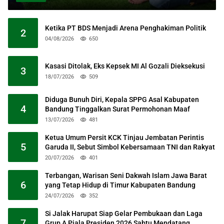
Ketika PT BDS Menjadi Arena Penghakiman Politik
2
04/08/2026
650
Kasasi Ditolak, Eks Kepsek MI Al Gozali Dieksekusi
3
18/07/2026
509
Diduga Bunuh Diri, Kepala SPPG Asal Kabupaten
4
Bandung Tinggalkan Surat Permohonan Maaf
13/07/2026
481
Ketua Umum Persit KCK Tinjau Jembatan Perintis
5
Garuda II, Sebut Simbol Kebersamaan TNI dan Rakyat
20/07/2026
401
Terbangan, Warisan Seni Dakwah Islam Jawa Barat
6
yang Tetap Hidup di Timur Kabupaten Bandung
24/07/2026
352
Si Jalak Harupat Siap Gelar Pembukaan dan Laga
7
Grup A Piala Presiden 2026 Sabtu Mendatang