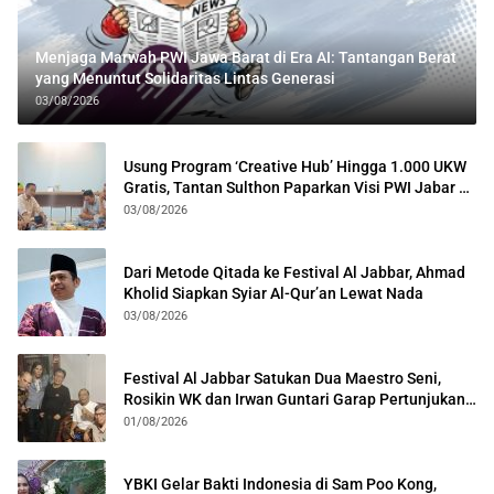
Menjaga Marwah PWI Jawa Barat di Era AI: Tantangan Berat
yang Menuntut Solidaritas Lintas Generasi
03/08/2026
Usung Program ‘Creative Hub’ Hingga 1.000 UKW
Gratis, Tantan Sulthon Paparkan Visi PWI Jabar di
Kota Bogor
03/08/2026
Dari Metode Qitada ke Festival Al Jabbar, Ahmad
Kholid Siapkan Syiar Al-Qur’an Lewat Nada
03/08/2026
Festival Al Jabbar Satukan Dua Maestro Seni,
Rosikin WK dan Irwan Guntari Garap Pertunjukan
Kolosal
01/08/2026
YBKI Gelar Bakti Indonesia di Sam Poo Kong,