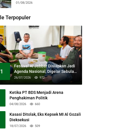
Kesehatan Gratis dan Dialog
01/08/2026
Kebangsaan
le Terpopuler
Festival Al Jabbar Disiapkan Jadi
1
Agenda Nasional, Digelar Sebulan
Penuh di Kawasan Masjid Raya Al
26/07/2026
972
Jabbar
Ketika PT BDS Menjadi Arena
Penghakiman Politik
04/08/2026
660
Kasasi Ditolak, Eks Kepsek MI Al Gozali
Dieksekusi
18/07/2026
509