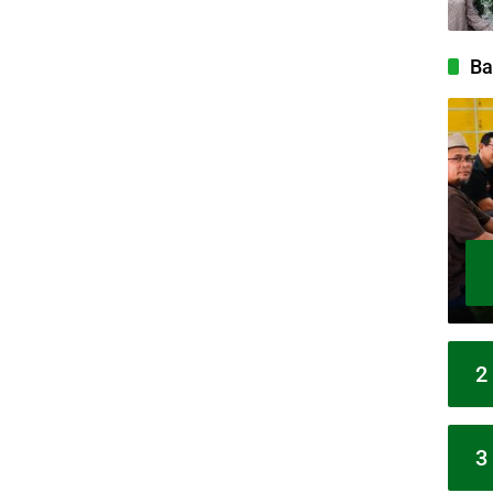
Ba
2
3