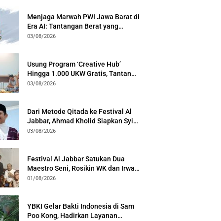
Menjaga Marwah PWI Jawa Barat di
Era AI: Tantangan Berat yang
Menuntut Solidaritas Lintas
03/08/2026
Generasi
Usung Program ‘Creative Hub’
Hingga 1.000 UKW Gratis, Tantan
Sulthon Paparkan Visi PWI Jabar di
03/08/2026
Kota Bogor
Dari Metode Qitada ke Festival Al
Jabbar, Ahmad Kholid Siapkan Syiar
Al-Qur’an Lewat Nada
03/08/2026
Festival Al Jabbar Satukan Dua
Maestro Seni, Rosikin WK dan Irwan
Guntari Garap Pertunjukan Kolosal
01/08/2026
YBKI Gelar Bakti Indonesia di Sam
Poo Kong, Hadirkan Layanan