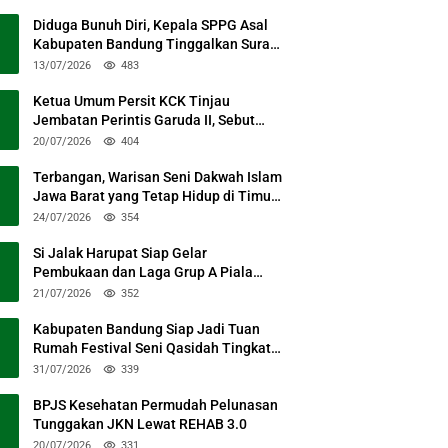
Diduga Bunuh Diri, Kepala SPPG Asal
Kabupaten Bandung Tinggalkan Surat
Permohonan Maaf
13/07/2026
483
Ketua Umum Persit KCK Tinjau
Jembatan Perintis Garuda II, Sebut
Simbol Kebersamaan TNI dan Rakyat
20/07/2026
404
Terbangan, Warisan Seni Dakwah Islam
Jawa Barat yang Tetap Hidup di Timur
Kabupaten Bandung
24/07/2026
354
Si Jalak Harupat Siap Gelar
Pembukaan dan Laga Grup A Piala
Presiden 2026 Sabtu Mendatang
21/07/2026
352
Kabupaten Bandung Siap Jadi Tuan
Rumah Festival Seni Qasidah Tingkat
Nasional
31/07/2026
339
BPJS Kesehatan Permudah Pelunasan
Tunggakan JKN Lewat REHAB 3.0
20/07/2026
331