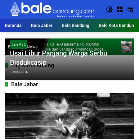
Langsung
ke
konten
Beranda
Bale Jabar
Bale Bandung
Bale Kota Bandung
Dosen FKS Tel-U Bersama FORKOMMI
KDS Tar
Bale KBB
Breaking News
Malaysia dan Sanggar Bimbingan Broga
Ton Samp
Usai Libur Panjang Warga Serbu
Perkuat Kolaborasi Internasional melalui
Pengabdian kepada Masyarakat
Disdukcasip
Tag:
Kartu Kuning
10/05/2016
Bale Jabar