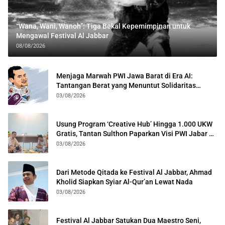
“Wana, Wani, Wanoh”: Tiga Bekal Kepemimpinan untuk
Mengawal Festival Al Jabbar
08/08/2026
Menjaga Marwah PWI Jawa Barat di Era AI:
Tantangan Berat yang Menuntut Solidaritas
Lintas Generasi
03/08/2026
Usung Program ‘Creative Hub’ Hingga 1.000 UKW
Gratis, Tantan Sulthon Paparkan Visi PWI Jabar di
Kota Bogor
03/08/2026
Dari Metode Qitada ke Festival Al Jabbar, Ahmad
Kholid Siapkan Syiar Al-Qur’an Lewat Nada
03/08/2026
Festival Al Jabbar Satukan Dua Maestro Seni,