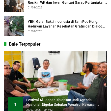
Rosikin WK dan Irwan Guntari Garap Pertunjukan
Kolosal
01/08/2026
YBKI Gelar Bakti Indonesia di Sam Poo Kong,
Hadirkan Layanan Kesehatan Gratis dan Dialog
Kebangsaan
01/08/2026
Bale Terpopuler
Festival Al Jabbar Disiapkan Jadi Agenda
1
Nasional, Digelar Sebulan Penuh di Kawasan
Masjid Raya Al Jabbar
26/07/2026
982