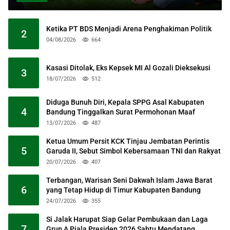
Ketika PT BDS Menjadi Arena Penghakiman Politik
2
04/08/2026
664
Kasasi Ditolak, Eks Kepsek MI Al Gozali Dieksekusi
3
18/07/2026
512
Diduga Bunuh Diri, Kepala SPPG Asal Kabupaten
4
Bandung Tinggalkan Surat Permohonan Maaf
13/07/2026
487
Ketua Umum Persit KCK Tinjau Jembatan Perintis
5
Garuda II, Sebut Simbol Kebersamaan TNI dan Rakyat
20/07/2026
407
Terbangan, Warisan Seni Dakwah Islam Jawa Barat
6
yang Tetap Hidup di Timur Kabupaten Bandung
24/07/2026
355
Si Jalak Harupat Siap Gelar Pembukaan dan Laga
7
Grup A Piala Presiden 2026 Sabtu Mendatang