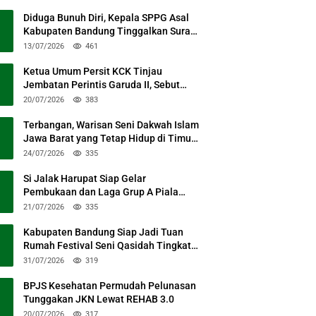
Diduga Bunuh Diri, Kepala SPPG Asal
Kabupaten Bandung Tinggalkan Surat
Permohonan Maaf
13/07/2026
461
Ketua Umum Persit KCK Tinjau
Jembatan Perintis Garuda II, Sebut
Simbol Kebersamaan TNI dan Rakyat
20/07/2026
383
Terbangan, Warisan Seni Dakwah Islam
Jawa Barat yang Tetap Hidup di Timur
Kabupaten Bandung
24/07/2026
335
Si Jalak Harupat Siap Gelar
Pembukaan dan Laga Grup A Piala
Presiden 2026 Sabtu Mendatang
21/07/2026
335
Kabupaten Bandung Siap Jadi Tuan
Rumah Festival Seni Qasidah Tingkat
Nasional
31/07/2026
319
BPJS Kesehatan Permudah Pelunasan
Tunggakan JKN Lewat REHAB 3.0
20/07/2026
317