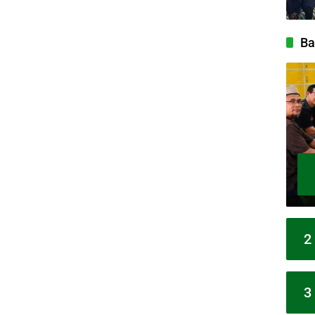
Ba
2
3