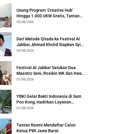
Usung Program ‘Creative Hub’
Hingga 1.000 UKW Gratis, Tantan
Sulthon Paparkan Visi PWI Jabar di
03/08/2026
Kota Bogor
Dari Metode Qitada ke Festival Al
Jabbar, Ahmad Kholid Siapkan Syiar
Al-Qur’an Lewat Nada
03/08/2026
Festival Al Jabbar Satukan Dua
Maestro Seni, Rosikin WK dan Irwan
Guntari Garap Pertunjukan Kolosal
01/08/2026
YBKI Gelar Bakti Indonesia di Sam
Poo Kong, Hadirkan Layanan
Kesehatan Gratis dan Dialog
01/08/2026
Kebangsaan
Tantan Resmi Mendaftar Calon
Ketua PWI Jawa Barat