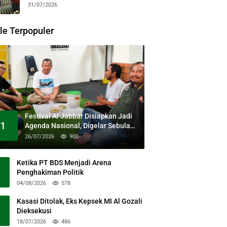
31/07/2026
le Terpopuler
Festival Al Jabbar Disiapkan Jadi
1
Agenda Nasional, Digelar Sebulan
Penuh di Kawasan Masjid Raya Al
26/07/2026
900
Jabbar
Ketika PT BDS Menjadi Arena
Penghakiman Politik
04/08/2026
578
Kasasi Ditolak, Eks Kepsek MI Al Gozali
Dieksekusi
18/07/2026
486