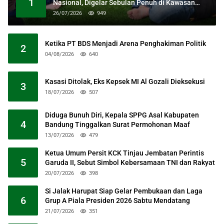
1
Nasional, Digelar Sebulan Penuh di Kawasan
Masjid Raya Al Jabbar
26/07/2026
949
Ketika PT BDS Menjadi Arena Penghakiman Politik
2
04/08/2026
640
Kasasi Ditolak, Eks Kepsek MI Al Gozali Dieksekusi
3
18/07/2026
507
Diduga Bunuh Diri, Kepala SPPG Asal Kabupaten
4
Bandung Tinggalkan Surat Permohonan Maaf
13/07/2026
479
Ketua Umum Persit KCK Tinjau Jembatan Perintis
5
Garuda II, Sebut Simbol Kebersamaan TNI dan Rakyat
20/07/2026
398
Si Jalak Harupat Siap Gelar Pembukaan dan Laga
6
Grup A Piala Presiden 2026 Sabtu Mendatang
21/07/2026
351