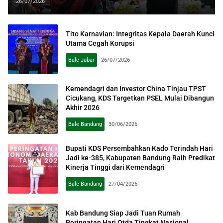
Berintegritas
26/07/2026
Tito Karnavian: Integritas Kepala Daerah Kunci
Utama Cegah Korupsi
Bale Jabar
26/07/2026
Kemendagri dan Investor China Tinjau TPST
Cicukang, KDS Targetkan PSEL Mulai Dibangun
Akhir 2026
Bale Bandung
30/06/2026
Bupati KDS Persembahkan Kado Terindah Hari
Jadi ke-385, Kabupaten Bandung Raih Predikat
Kinerja Tinggi dari Kemendagri
Bale Bandung
27/04/2026
Kab Bandung Siap Jadi Tuan Rumah
Peringatan Hari Otda Tingkat Nasional