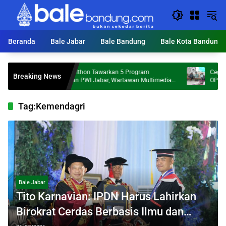
Langsung
ke
konten
Beranda
Bale Jabar
Bale Bandung
Bale Kota Bandung
Tantan Sulthon Tawarkan 5 Program
Cegah Praktik K
Breaking News
Perubahan PWI Jabar, Wartawan Multimedia
OPD Tindak Lan
Jadi Prioritas
Tag:
Kemendagri
Bale Jabar
Tito Karnavian: IPDN Harus Lahirkan
Birokrat Cerdas Berbasis Ilmu dan