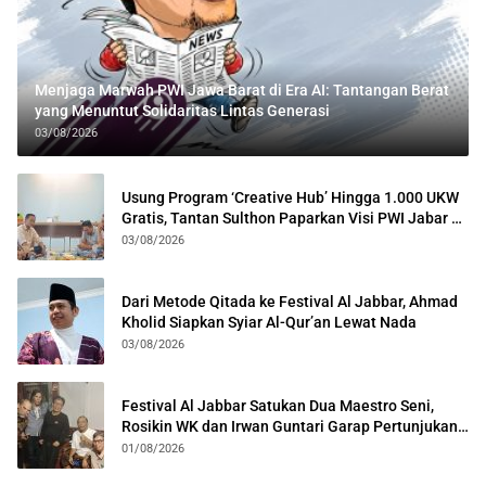
Menjaga Marwah PWI Jawa Barat di Era AI: Tantangan Berat
yang Menuntut Solidaritas Lintas Generasi
03/08/2026
Usung Program ‘Creative Hub’ Hingga 1.000 UKW
Gratis, Tantan Sulthon Paparkan Visi PWI Jabar di
Kota Bogor
03/08/2026
Dari Metode Qitada ke Festival Al Jabbar, Ahmad
Kholid Siapkan Syiar Al-Qur’an Lewat Nada
03/08/2026
Festival Al Jabbar Satukan Dua Maestro Seni,
Rosikin WK dan Irwan Guntari Garap Pertunjukan
Kolosal
01/08/2026