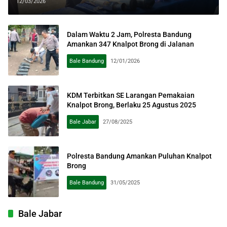
Masyarakat
12/03/2026
Dalam Waktu 2 Jam, Polresta Bandung
Amankan 347 Knalpot Brong di Jalanan
Bale Bandung
12/01/2026
KDM Terbitkan SE Larangan Pemakaian
Knalpot Brong, Berlaku 25 Agustus 2025
Bale Jabar
27/08/2025
Polresta Bandung Amankan Puluhan Knalpot
Brong
Bale Bandung
31/05/2025
Bale Jabar