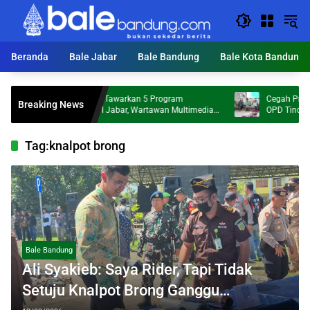
Langsung
ke
konten
Beranda
Bale Jabar
Bale Bandung
Bale Kota Bandung
Tantan Sulthon Tawarkan 5 Program
Cegah Praktik Korup
Breaking News
Perubahan PWI Jabar, Wartawan Multimedia
OPD Tindak Lanjuti
Jadi Prioritas
Tag:
knalpot brong
Bale Bandung
Ali Syakieb: Saya Rider, Tapi Tidak
Setuju Knalpot Brong Ganggu