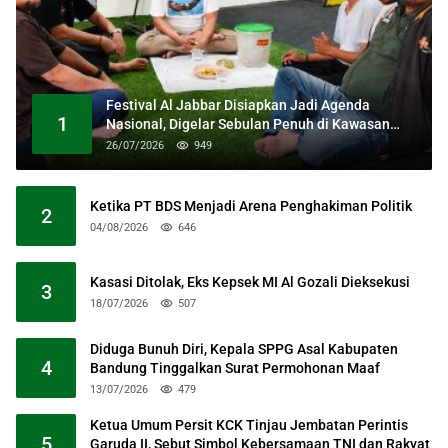
Festival Al Jabbar Disiapkan Jadi Agenda
1
Nasional, Digelar Sebulan Penuh di Kawasan
Masjid Raya Al Jabbar
26/07/2026
949
Ketika PT BDS Menjadi Arena Penghakiman Politik
2
04/08/2026
646
Kasasi Ditolak, Eks Kepsek MI Al Gozali Dieksekusi
3
18/07/2026
507
Diduga Bunuh Diri, Kepala SPPG Asal Kabupaten
4
Bandung Tinggalkan Surat Permohonan Maaf
13/07/2026
479
Ketua Umum Persit KCK Tinjau Jembatan Perintis
5
Garuda II, Sebut Simbol Kebersamaan TNI dan Rakyat