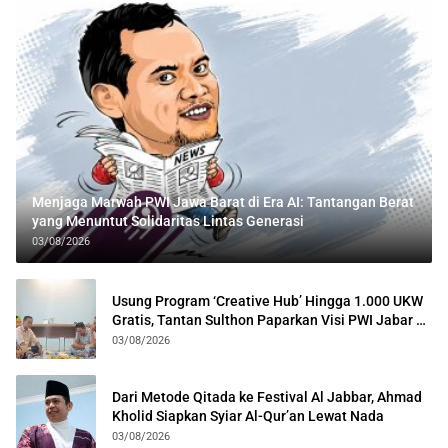
Menjaga Marwah PWI Jawa Barat di Era AI: Tantangan Berat
yang Menuntut Solidaritas Lintas Generasi
03/08/2026
Usung Program ‘Creative Hub’ Hingga 1.000 UKW
Gratis, Tantan Sulthon Paparkan Visi PWI Jabar di
Kota Bogor
03/08/2026
Dari Metode Qitada ke Festival Al Jabbar, Ahmad
Kholid Siapkan Syiar Al-Qur’an Lewat Nada
03/08/2026