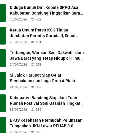
Diduga Bunuh Diri, Kepala SPPG Asal
Kabupaten Bandung Tinggalkan Surat
Permohonan Maaf
13/07/2026
482
Ketua Umum Persit KCK Tinjau
Jembatan Perintis Garuda II, Sebut
Simbol Kebersamaan TNI dan Rakyat
20/07/2026
401
Terbangan, Warisan Seni Dakwah Islam
Jawa Barat yang Tetap Hidup di Timur
Kabupaten Bandung
24/07/2026
352
Si Jalak Harupat Siap Gelar
Pembukaan dan Laga Grup A Piala
Presiden 2026 Sabtu Mendatang
21/07/2026
352
Kabupaten Bandung Siap Jadi Tuan
Rumah Festival Seni Qasidah Tingkat
Nasional
31/07/2026
339
BPJS Kesehatan Permudah Pelunasan
Tunggakan JKN Lewat REHAB 3.0
20/07/2026
330