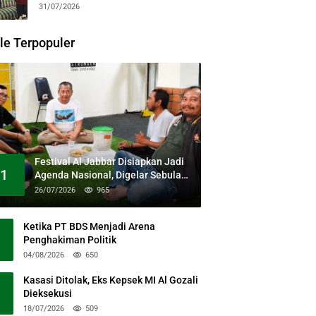
31/07/2026
le Terpopuler
Festival Al Jabbar Disiapkan Jadi
1
Agenda Nasional, Digelar Sebulan
Penuh di Kawasan Masjid Raya Al
26/07/2026
965
Jabbar
Ketika PT BDS Menjadi Arena
Penghakiman Politik
04/08/2026
650
Kasasi Ditolak, Eks Kepsek MI Al Gozali
Dieksekusi
18/07/2026
509