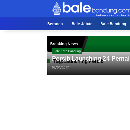
Langsung
ke
konten
Beranda
Bale Jabar
Bale Bandung
Breaking News
Bale Kota Bandung
Persib Launching 24 Pema
Tag:
Launching Persib
02/04/2017