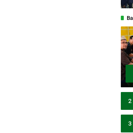
Ba
2
3