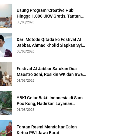
Usung Program ‘Creative Hub’
Hingga 1.000 UKW Gratis, Tantan
Sulthon Paparkan Visi PWI Jabar di
03/08/2026
Kota Bogor
Dari Metode Qitada ke Festival Al
Jabbar, Ahmad Kholid Siapkan Syiar
Al-Qur’an Lewat Nada
03/08/2026
Festival Al Jabbar Satukan Dua
Maestro Seni, Rosikin WK dan Irwan
Guntari Garap Pertunjukan Kolosal
01/08/2026
YBKI Gelar Bakti Indonesia di Sam
Poo Kong, Hadirkan Layanan
Kesehatan Gratis dan Dialog
01/08/2026
Kebangsaan
Tantan Resmi Mendaftar Calon
Ketua PWI Jawa Barat