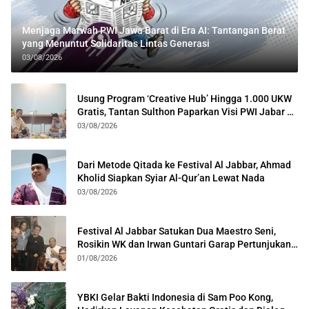
Menjaga Marwah PWI Jawa Barat di Era AI: Tantangan Berat
yang Menuntut Solidaritas Lintas Generasi
03/08/2026
Usung Program ‘Creative Hub’ Hingga 1.000 UKW
Gratis, Tantan Sulthon Paparkan Visi PWI Jabar di
Kota Bogor
03/08/2026
Dari Metode Qitada ke Festival Al Jabbar, Ahmad
Kholid Siapkan Syiar Al-Qur’an Lewat Nada
03/08/2026
Festival Al Jabbar Satukan Dua Maestro Seni,
Rosikin WK dan Irwan Guntari Garap Pertunjukan
Kolosal
01/08/2026
YBKI Gelar Bakti Indonesia di Sam Poo Kong,