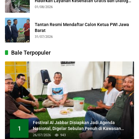
Hadirkan Layanan Kesehatan Gratis dan Dialog
Kebangsaan
01/08/2026
Tantan Resmi Mendaftar Calon Ketua PWI Jawa
Barat
31/07/2026
Bale Terpopuler
Festival Al Jabbar Disiapkan Jadi Agenda
1
Nasional, Digelar Sebulan Penuh di Kawasan
Masjid Raya Al Jabbar
26/07/2026
943