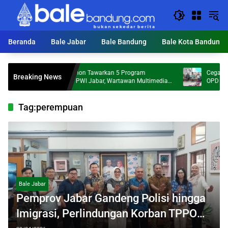
Langsung
ke
konten
Beranda
Bale Jabar
Bale Bandung
Bale Kota Bandung
Tantan Sulthon Tawarkan 5 Program
Cegah Praktik Ko
Breaking News
Perubahan PWI Jabar, Wartawan Multimedia
OPD Tindak Lanj
Jadi Prioritas
Tag:
perempuan
Bale Jabar
Pemprov Jabar Gandeng Polisi hingga
Imigrasi, Perlindungan Korban TPPO