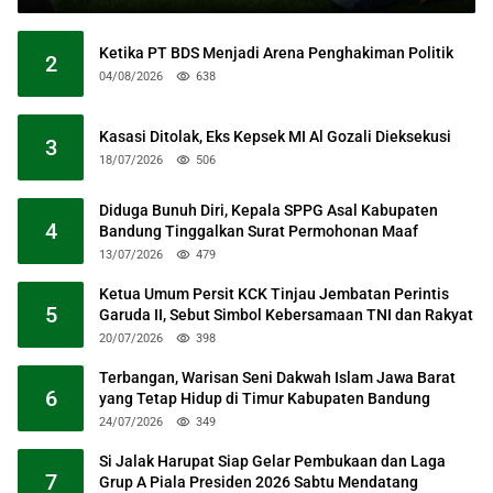
Ketika PT BDS Menjadi Arena Penghakiman Politik
2
04/08/2026
638
Kasasi Ditolak, Eks Kepsek MI Al Gozali Dieksekusi
3
18/07/2026
506
Diduga Bunuh Diri, Kepala SPPG Asal Kabupaten
4
Bandung Tinggalkan Surat Permohonan Maaf
13/07/2026
479
Ketua Umum Persit KCK Tinjau Jembatan Perintis
5
Garuda II, Sebut Simbol Kebersamaan TNI dan Rakyat
20/07/2026
398
Terbangan, Warisan Seni Dakwah Islam Jawa Barat
6
yang Tetap Hidup di Timur Kabupaten Bandung
24/07/2026
349
Si Jalak Harupat Siap Gelar Pembukaan dan Laga
7
Grup A Piala Presiden 2026 Sabtu Mendatang