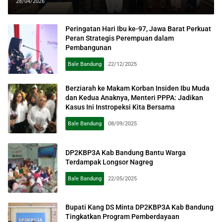
Diperkuat
28/04/2026
Peringatan Hari Ibu ke-97, Jawa Barat Perkuat
Peran Strategis Perempuan dalam
Pembangunan
Bale Bandung
22/12/2025
Berziarah ke Makam Korban Insiden Ibu Muda
dan Kedua Anaknya, Menteri PPPA: Jadikan
Kasus Ini Instropeksi Kita Bersama
Bale Bandung
08/09/2025
DP2KBP3A Kab Bandung Bantu Warga
Terdampak Longsor Nagreg
Bale Bandung
22/05/2025
Bupati Kang DS Minta DP2KBP3A Kab Bandung
Tingkatkan Program Pemberdayaan