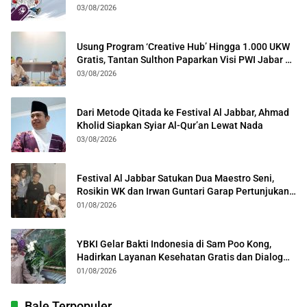
Lintas Generasi
03/08/2026
Usung Program ‘Creative Hub’ Hingga 1.000 UKW
Gratis, Tantan Sulthon Paparkan Visi PWI Jabar di
Kota Bogor
03/08/2026
Dari Metode Qitada ke Festival Al Jabbar, Ahmad
Kholid Siapkan Syiar Al-Qur’an Lewat Nada
03/08/2026
Festival Al Jabbar Satukan Dua Maestro Seni,
Rosikin WK dan Irwan Guntari Garap Pertunjukan
Kolosal
01/08/2026
YBKI Gelar Bakti Indonesia di Sam Poo Kong,
Hadirkan Layanan Kesehatan Gratis dan Dialog
Kebangsaan
01/08/2026
Bale Terpopuler