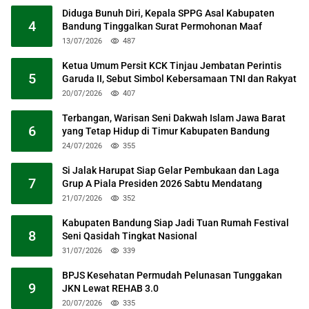
Diduga Bunuh Diri, Kepala SPPG Asal Kabupaten
4
Bandung Tinggalkan Surat Permohonan Maaf
13/07/2026
487
Ketua Umum Persit KCK Tinjau Jembatan Perintis
5
Garuda II, Sebut Simbol Kebersamaan TNI dan Rakyat
20/07/2026
407
Terbangan, Warisan Seni Dakwah Islam Jawa Barat
6
yang Tetap Hidup di Timur Kabupaten Bandung
24/07/2026
355
Si Jalak Harupat Siap Gelar Pembukaan dan Laga
7
Grup A Piala Presiden 2026 Sabtu Mendatang
21/07/2026
352
Kabupaten Bandung Siap Jadi Tuan Rumah Festival
8
Seni Qasidah Tingkat Nasional
31/07/2026
339
BPJS Kesehatan Permudah Pelunasan Tunggakan
9
JKN Lewat REHAB 3.0
20/07/2026
335