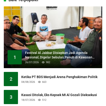
Festival Al Jabbar Disiapkan Jadi Agenda
1
Nasional, Digelar Sebulan Penuh di Kawasan
Masjid Raya Al Jabbar
26/07/2026
982
Ketika PT BDS Menjadi Arena Penghakiman Politik
2
04/08/2026
663
Kasasi Ditolak, Eks Kepsek MI Al Gozali Dieksekusi
3
18/07/2026
512