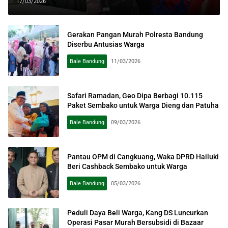
Disalurkan di 3 Desa
17/03/2026
Gerakan Pangan Murah Polresta Bandung
Diserbu Antusias Warga
Bale Bandung
11/03/2026
Safari Ramadan, Geo Dipa Berbagi 10.115
Paket Sembako untuk Warga Dieng dan Patuha
Bale Bandung
09/03/2026
Pantau OPM di Cangkuang, Waka DPRD Hailuki
Beri Cashback Sembako untuk Warga
Bale Bandung
05/03/2026
Peduli Daya Beli Warga, Kang DS Luncurkan
Operasi Pasar Murah Bersubsidi di Bazaar