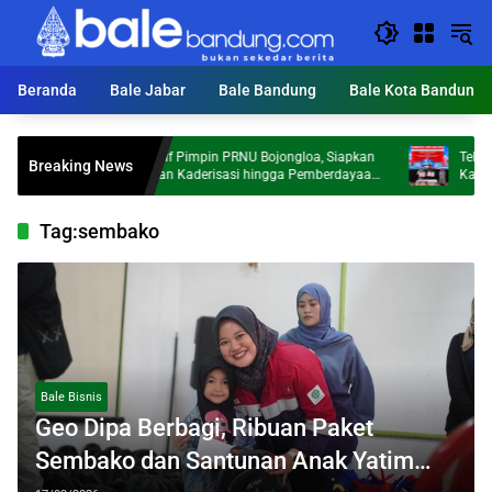
Langsung
ke
konten
Beranda
Bale Jabar
Bale Bandung
Bale Kota Bandung
Abdul Latif Pimpin PRNU Bojongloa, Siapkan
Telkom Univer
Breaking News
Penguatan Kaderisasi hingga Pemberdayaan
Kabupaten Band
Ekonomi Umat
Ekonomi Pesan
Tag:
sembako
Bale Bisnis
Geo Dipa Berbagi, Ribuan Paket
Sembako dan Santunan Anak Yatim