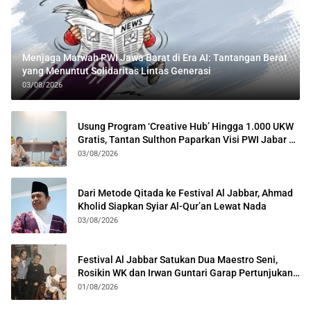
Menjaga Marwah PWI Jawa Barat di Era AI: Tantangan Berat
yang Menuntut Solidaritas Lintas Generasi
03/08/2026
Usung Program ‘Creative Hub’ Hingga 1.000 UKW
Gratis, Tantan Sulthon Paparkan Visi PWI Jabar di
Kota Bogor
03/08/2026
Dari Metode Qitada ke Festival Al Jabbar, Ahmad
Kholid Siapkan Syiar Al-Qur’an Lewat Nada
03/08/2026
Festival Al Jabbar Satukan Dua Maestro Seni,
Rosikin WK dan Irwan Guntari Garap Pertunjukan
Kolosal
01/08/2026