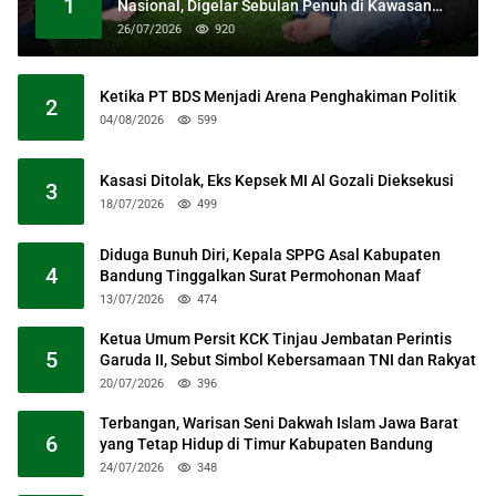
1
Nasional, Digelar Sebulan Penuh di Kawasan
Masjid Raya Al Jabbar
26/07/2026
920
Ketika PT BDS Menjadi Arena Penghakiman Politik
2
04/08/2026
599
Kasasi Ditolak, Eks Kepsek MI Al Gozali Dieksekusi
3
18/07/2026
499
Diduga Bunuh Diri, Kepala SPPG Asal Kabupaten
4
Bandung Tinggalkan Surat Permohonan Maaf
13/07/2026
474
Ketua Umum Persit KCK Tinjau Jembatan Perintis
5
Garuda II, Sebut Simbol Kebersamaan TNI dan Rakyat
20/07/2026
396
Terbangan, Warisan Seni Dakwah Islam Jawa Barat
6
yang Tetap Hidup di Timur Kabupaten Bandung
24/07/2026
348