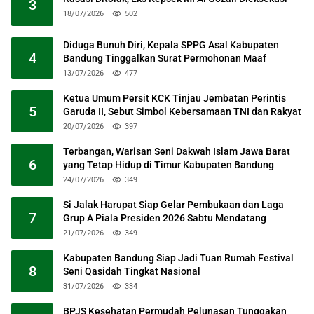
3
18/07/2026
502
Diduga Bunuh Diri, Kepala SPPG Asal Kabupaten
4
Bandung Tinggalkan Surat Permohonan Maaf
13/07/2026
477
Ketua Umum Persit KCK Tinjau Jembatan Perintis
5
Garuda II, Sebut Simbol Kebersamaan TNI dan Rakyat
20/07/2026
397
Terbangan, Warisan Seni Dakwah Islam Jawa Barat
6
yang Tetap Hidup di Timur Kabupaten Bandung
24/07/2026
349
Si Jalak Harupat Siap Gelar Pembukaan dan Laga
7
Grup A Piala Presiden 2026 Sabtu Mendatang
21/07/2026
349
Kabupaten Bandung Siap Jadi Tuan Rumah Festival
8
Seni Qasidah Tingkat Nasional
31/07/2026
334
BPJS Kesehatan Permudah Pelunasan Tunggakan