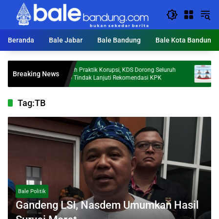
Langsung
ke
konten
Beranda
Bale Jabar
Bale Bandung
Bale Kota Bandung
Cegah Praktik Korupsi, KDS Dorong Seluruh
Investor 
Breaking News
OPD Tindak Lanjuti Rekomendasi KPK
Sebut Kep
Tag:
TB
Bale Politik
Gandeng LSI, Nasdem Umumkan Hasil