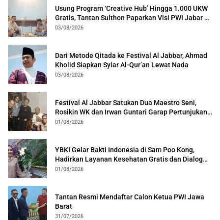
Usung Program ‘Creative Hub’ Hingga 1.000 UKW
Gratis, Tantan Sulthon Paparkan Visi PWI Jabar di
Kota Bogor
03/08/2026
Dari Metode Qitada ke Festival Al Jabbar, Ahmad
Kholid Siapkan Syiar Al-Qur’an Lewat Nada
03/08/2026
Festival Al Jabbar Satukan Dua Maestro Seni,
Rosikin WK dan Irwan Guntari Garap Pertunjukan
Kolosal
01/08/2026
YBKI Gelar Bakti Indonesia di Sam Poo Kong,
Hadirkan Layanan Kesehatan Gratis dan Dialog
Kebangsaan
01/08/2026
Tantan Resmi Mendaftar Calon Ketua PWI Jawa
Barat
31/07/2026