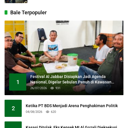
Bale Terpopuler
Festival Al Jabbar Disiapkan Jadi Agenda
1
Nasional, Digelar Sebulan Penuh di Kawasan
Masjid Raya Al Jabbar
26/07/2026
931
Ketika PT BDS Menjadi Arena Penghakiman Politik
2
04/08/2026
620
Kasasi Ditolak, Eks Kepsek MI Al Gozali Dieksekusi