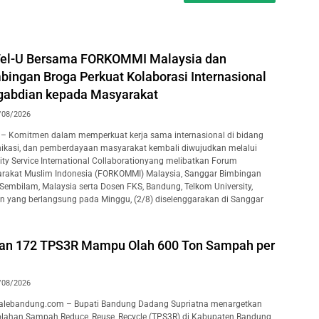
Tel-U Bersama FORKOMMI Malaysia dan
bingan Broga Perkuat Kolaborasi Internasional
gabdian kepada Masyarakat
/08/2026
– Komitmen dalam memperkuat kerja sama internasional di bidang
ikasi, dan pemberdayaan masyarakat kembali diwujudkan melalui
y Service International Collaborationyang melibatkan Forum
rakat Muslim Indonesia (FORKOMMI) Malaysia, Sanggar Bimbingan
 Sembilam, Malaysia serta Dosen FKS, Bandung, Telkom University,
an yang berlangsung pada Minggu, (2/8) diselenggarakan di Sanggar
kan 172 TPS3R Mampu Olah 600 Ton Sampah per
/08/2026
lebandung.com – Bupati Bandung Dadang Supriatna menargetkan
lahan Sampah Reduce, Reuse, Recycle (TPS3R) di Kabupaten Bandung