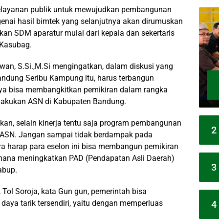
pelayanan publik untuk mewujudkan pembangunan
nai hasil bimtek yang selanjutnya akan dirumuskan
kan SDM aparatur mulai dari kepala dan sekertaris
 Kasubag.
an, S.Si.,M.Si mengingatkan, dalam diskusi yang
andung Seribu Kampung itu, harus terbangun
a bisa membangkitkan pemikiran dalam rangka
ilakukan ASN di Kabupaten Bandung.
tkan, selain kinerja tentu saja program pembangunan
2
n ASN. Jangan sampai tidak berdampak pada
a harap para eselon ini bisa membangun pemikiran
imana meningkatkan PAD (Pendapatan Asli Daerah)
3
abup.
l Soroja, kata Gun gun, pemerintah bisa
4
aya tarik tersendiri, yaitu dengan memperluas