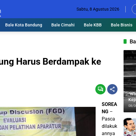
Sabtu, 8 Agustus 2026
Bale Kota Bandung
Bale Cimahi
Bale KBB
Bale Bisnis
Ba
ung Harus Berdampak ke
“Wa
Kep
SOREA
Jab
08/0
NG
–
Pasca
dilakuk
annya