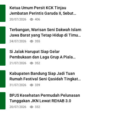
Ketua Umum Persit KCK Tinjau
Jembatan Perintis Garuda II, Sebut
Simbol Kebersamaan TNI dan Rakyat
20/07/2026
406
Terbangan, Warisan Seni Dakwah Islam
Jawa Barat yang Tetap Hidup di Timur
Kabupaten Bandung
24/07/2026
355
Si Jalak Harupat Siap Gelar
Pembukaan dan Laga Grup A Piala
Presiden 2026 Sabtu Mendatang
21/07/2026
352
Kabupaten Bandung Siap Jadi Tuan
Rumah Festival Seni Qasidah Tingkat
Nasional
31/07/2026
339
BPJS Kesehatan Permudah Pelunasan
Tunggakan JKN Lewat REHAB 3.0
20/07/2026
332