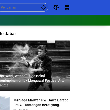
le Jabar
na, Wani, Wanoh”: Tiga Bekal
emimpinan untuk Mengawal Festival Al
bar
8/2026
Menjaga Marwah PWI Jawa Barat di
Era AI: Tantangan Berat yang
Menuntut Solidaritas Lintas
03/08/2026