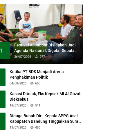
Festival Al Jabbar Disiapkan Jadi
1
Agenda Nasional, Digelar Sebulan
Penuh di Kawasan Masjid Raya Al
26/07/2026
977
Jabbar
Ketika PT BDS Menjadi Arena
Penghakiman Politik
04/08/2026
663
Kasasi Ditolak, Eks Kepsek MI Al Gozali
Dieksekusi
18/07/2026
511
Diduga Bunuh Diri, Kepala SPPG Asal
Kabupaten Bandung Tinggalkan Surat
Permohonan Maaf
13/07/2026
486