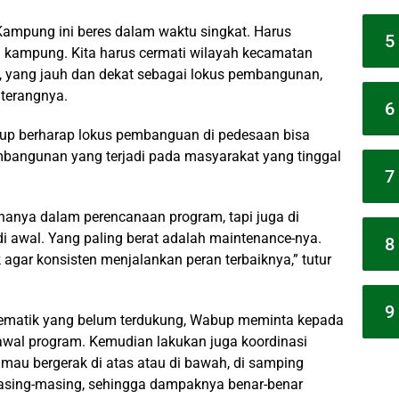
Kampung ini beres dalam waktu singkat. Harus
5
 kampung. Kita harus cermati wilayah kecamatan
 yang jauh dan dekat sebagai lokus pembangunan,
 terangnya.
6
p berharap lokus pembanguan di pedesaan bisa
bangunan yang terjadi pada masyarakat yang tinggal
7
n hanya dalam perencanaan program, tapi juga di
 awal. Yang paling berat adalah maintenance-nya.
8
ar konsisten menjalankan peran terbaiknya,” tutur
9
matik yang belum terdukung, Wabup meminta kepada
al program. Kemudian lakukan juga koordinasi
mau bergerak di atas atau di bawah, di samping
asing-masing, sehingga dampaknya benar-benar