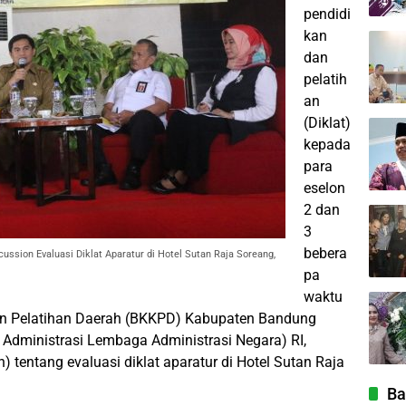
pendidi
kan
dan
pelatih
an
(Diklat)
kepada
para
eselon
2 dan
3
bebera
sion Evaluasi Diklat Aparatur di Hotel Sutan Raja Soreang,
pa
waktu
an Pelatihan Daerah (BKKPD) Kabupaten Bandung
 Administrasi Lembaga Administrasi Negara) RI,
tentang evaluasi diklat aparatur di Hotel Sutan Raja
Ba