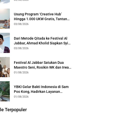
Generasi
Usung Program ‘Creative Hub’
Hingga 1.000 UKW Gratis, Tantan
Sulthon Paparkan Visi PWI Jabar di
03/08/2026
Kota Bogor
Dari Metode Qitada ke Festival Al
Jabbar, Ahmad Kholid Siapkan Syiar
Al-Qur’an Lewat Nada
03/08/2026
Festival Al Jabbar Satukan Dua
Maestro Seni, Rosikin WK dan Irwan
Guntari Garap Pertunjukan Kolosal
01/08/2026
YBKI Gelar Bakti Indonesia di Sam
Poo Kong, Hadirkan Layanan
Kesehatan Gratis dan Dialog
01/08/2026
Kebangsaan
le Terpopuler