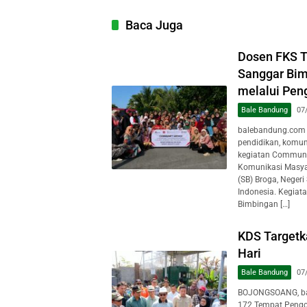
Baca Juga
Dosen FKS 
Sanggar Bim
melalui Pen
Bale Bandung
07
balebandung.com 
pendidikan, komun
kegiatan Communit
Komunikasi Masya
(SB) Broga, Negeri
Indonesia. Kegiat
Bimbingan […]
KDS Target
Hari
Bale Bandung
07
BOJONGSOANG, ba
172 Tempat Pengo