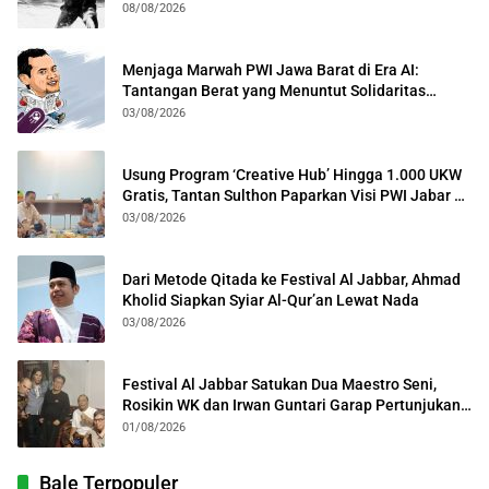
08/08/2026
Menjaga Marwah PWI Jawa Barat di Era AI:
Tantangan Berat yang Menuntut Solidaritas
Lintas Generasi
03/08/2026
Usung Program ‘Creative Hub’ Hingga 1.000 UKW
Gratis, Tantan Sulthon Paparkan Visi PWI Jabar di
Kota Bogor
03/08/2026
Dari Metode Qitada ke Festival Al Jabbar, Ahmad
Kholid Siapkan Syiar Al-Qur’an Lewat Nada
03/08/2026
Festival Al Jabbar Satukan Dua Maestro Seni,
Rosikin WK dan Irwan Guntari Garap Pertunjukan
Kolosal
01/08/2026
Bale Terpopuler