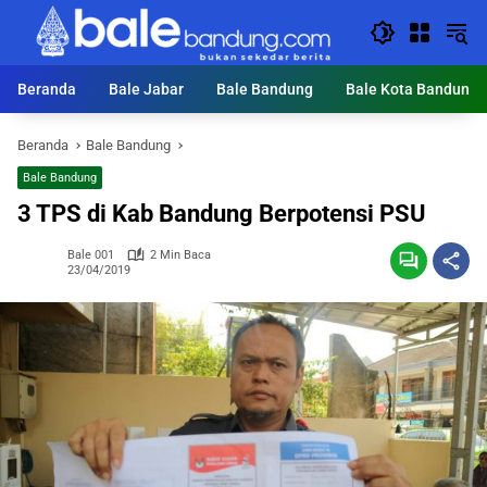
Langsung
ke
konten
Beranda
Bale Jabar
Bale Bandung
Bale Kota Bandung
Beranda
Bale Bandung
Bale Bandung
3 TPS di Kab Bandung Berpotensi PSU
Bale 001
2 Min Baca
23/04/2019