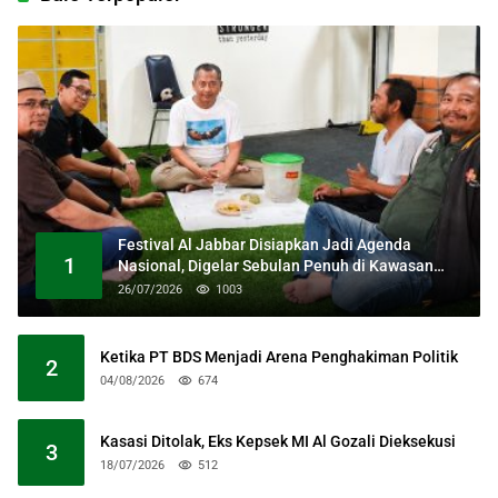
Festival Al Jabbar Disiapkan Jadi Agenda
1
Nasional, Digelar Sebulan Penuh di Kawasan
Masjid Raya Al Jabbar
26/07/2026
1003
Ketika PT BDS Menjadi Arena Penghakiman Politik
2
04/08/2026
674
Kasasi Ditolak, Eks Kepsek MI Al Gozali Dieksekusi
3
18/07/2026
512