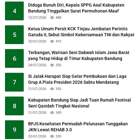
Diduga Bunuh Diri, Kepala SPPG Asal Kabupaten
4
Bandung Tinggalkan Surat Permohonan Maaf
13/07/2026
488
Ketua Umum Persit KCK Tinjau Jembatan Perintis
5
Garuda II, Sebut Simbol Kebersamaan TNI dan Rakyat
20/07/2026
410
Terbangan, Warisan Seni Dakwah Islam Jawa Barat
6
yang Tetap Hidup di Timur Kabupaten Bandung
24/07/2026
356
Si Jalak Harupat Siap Gelar Pembukaan dan Laga
7
Grup A Piala Presiden 2026 Sabtu Mendatang
21/07/2026
353
Kabupaten Bandung Siap Jadi Tuan Rumah Festival
8
Seni Qasidah Tingkat Nasional
31/07/2026
340
BPJS Kesehatan Permudah Pelunasan Tunggakan
9
JKN Lewat REHAB 3.0
20/07/2026
335